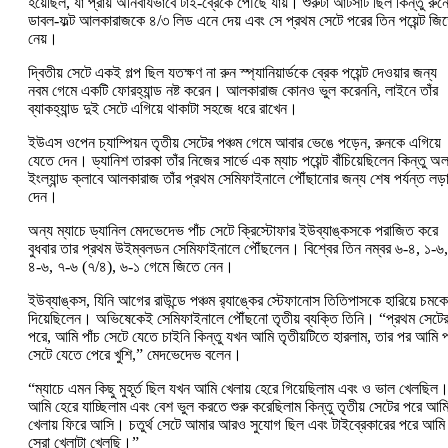
হয়েছিল, যা প্রায় অনিবার্যভাবে টাই-ব্রেকে পৌঁছে যায়। শুরুটা আঁটসাঁট ছিল কিন্তু রুন
ডাবল-ফল্ট আলকারাজকে ৪/৩ লিড এনে দেয় এবং সে প্রথম সেটে পরের তিন পয়েন্ট জি
নেয়।
দ্বিতীয় সেটে একই গল্প ছিল যতক্ষণ না রুন স্প্যানিয়ার্ডকে ব্রেক পয়েন্ট দেওয়ার জন্য
নবম গেমে একটি ফোরহ্যান্ড নষ্ট করেন। আলকারাজ কোনও ভুল করেননি, লাইনে তাঁর
ব্যাকহ্যান্ড দুই সেটে এগিয়ে থাকাটা সহজে ধরে রাখেন।
ইউএস ওপেন চ্যাম্পিয়ন তৃতীয় সেটের পঞ্চম গেমে আবার ভেঙে পড়েন, রুনকে এগিয়ে
যেতে দেন। ড্যানিশ তারকা তাঁর নিজের সার্ভে এক ম্যাচ পয়েন্ট বাঁচিয়েছিলেন কিন্তু অ
ইংল্যান্ড ক্লাবে আলকারাজ তাঁর প্রথম সেমিফাইনালে পৌঁছানোর জন্য শেষ পর্যন্ত লড়
দেন।
অন্য ম্যাচে ড্যানিল মেদভেদেভ পাঁচ সেটে ক্রিস্টোফার ইউব্যাঙ্কসকে পরাজিত করে
বুধবার তার প্রথম উইম্বলডন সেমিফাইনালে পৌঁছলেন। বিশ্বের তিন নম্বর ৬-৪, ১-৬,
৪-৬, ৭-৬ (৭/৪), ৬-১ গেমে জিতে নেন।
ইউব্যাঙ্কস, যিনি আগের রাউন্ডে পঞ্চম র‍্যাঙ্কের স্টেফানোস তিতিপাসকে হারিয়ে চমকে
দিয়েছিলেন। অভিষেকেই সেমিফাইনালে পৌঁছনো তৃতীয় ব্যক্তি তিনি। “প্রথম সেটে
পরে, আমি পাঁচ সেটে যেতে চাইনি কিন্তু যখন আমি তৃতীয়টিতে হারলাম, তার পর আমি প
সেটে যেতে পেরে খুশি,” মেদভেদেভ বলেন।
“ম্যাচে এমন কিছু মুহূর্ত ছিল যখন আমি খেলায় হেরে গিয়েছিলাম এবং ও ভাল খেলছিল
আমি হেরে যাচ্ছিলাম এবং বেশ ভুল করতে শুরু করেছিলাম কিন্তু তৃতীয় সেটের পরে আম
খেলায় ফিরে আসি। চতুর্থ সেটে আমার আরও সুযোগ ছিল এবং টাইব্রেকারের পরে আমি
সেরা খেলাটা খেলছি।”