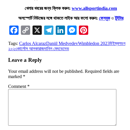
খেলার খবরের জন্য ক্লিক করুন:
www.allsportindia.com
অলস্পোর্ট নিউজের সঙ্গে থাকতে লাইক আর ফলো করুন:
ফেসবুক
ও
টুইটার
Facebook
Copy
X
Telegram
LinkedIn
Messenger
Pinterest
Link
Tags:
Carlos Alcaraz
Daniil Medvedev
Wimbledon 2023
উইম্বলডন
২০২৩
কার্লোস আলকারাজ
দানিল মেদভেদেভ
Leave a Reply
Your email address will not be published.
Required fields are
marked
*
Comment
*