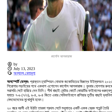
কার্লোস আলকারাজ
by
July 13, 2023
অন্যান্য খেলাধুলা
অলস্পোর্ট ডেস্ক:
প্রাক্তন চ্যাম্পিয়ন নোভাক জকোভিচের বিরুদ্ধে উইম্বলডন ২০২
শিরোপার লড়াইয়ের পথে একধাপ এগোলেন কার্লোস আলকারাজ। বুধবার হোলগার রুনক
সরাসরি সেটে হারিয়ে দেন তিনি। শীর্ষ বাছাই সেন্টার কোর্টে কোয়ার্টার ফাইনালের গুরুত্বপূর
ম্যাচে ৭-৬ (৭/৩), ৬-৪, ৬-৪ জিতে এবার সেমিফাইনালে রাশিয়ার তৃতীয় বাছাই ড্যানিল
মেদভেদেভের মুখোমুখি হবেন।
২০ বছর বয়সী এই উঠতি তারকা প্রথম সেটে শুধুমাত্র একটি একক ব্রেক পয়েন্ট তৈরি