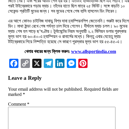
জিতে নেয়। এবং পরের আটটি গেম ড্র হয়। এতটাই হাড্ডাহাড্ডি ছিল এই লড়াই। এর
পরই টাইব্রেকারে গড়ায় ম্যাচ। তাঁদের হাতে ছিল মাত্র ২৫ মিনিট। সঙ্গে বাড়তি ১০
সেকেন্ড প্রতিটি মুভের জন্য। সব মুভের শেষে শেষ হাসি হাসলেন ডিং লিরেন।
এর আগে কোনও চাইনিজ দাবাড়ু বিশ্ব দাবা চ্যাম্পিয়নশিপ জেতেননি। শুরুটা করে দিল
ডিং। মাথা ঠা‌ন্ডা রেখে শেষ পর্যন্ত চাল দিয়ে গেলেন। দীর্ঘতম ম্যাচ চলল। ৯০ মুভের
ম্যাচ শেষ হল সাড়ে ছ’ঘণ্টায়। টুর্নামেন্টের নিয়ম অনুযায়ী ২.২ মিলিয়ন ডলার পুরস্কার
মূল্য ভাগ হয় ৬০-৪০-এ চ্যাম্পিয়ন ও রানার্সের মধ্যে। কিন্তু এবার যেহেতু ম্যাচ
টাইব্রেকারে গিয়ে নিষ্পত্তি হয়েছে সে কারণে পুরস্কার মূল্য ভাগ হয় ৫৫-৪৫-এ।
খেলার খবরের জন্য ক্লিক করুন:
www.allsportindia.com
Facebook
Copy
X
Telegram
LinkedIn
Messenger
Pinterest
Link
Leave a Reply
Your email address will not be published.
Required fields are
marked
*
Comment
*