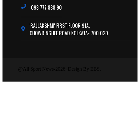
098 777 888 90
'RAJLAKSHMI' FIRST FLOOR 91A,
CHOWRINGHEE ROAD KOLKATA- 700 020
@All Sport News-2026. Design By EBS.