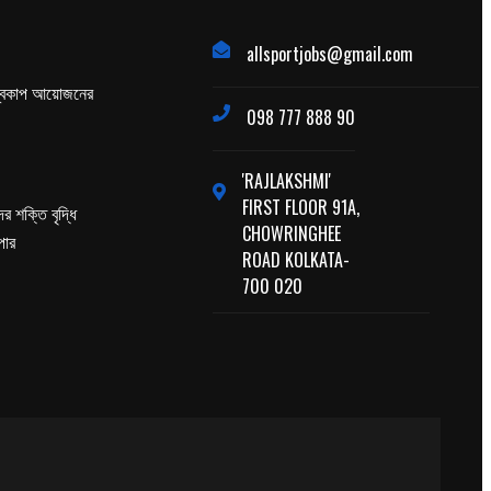
allsportjobs@gmail.com
্বকাপ আয়োজনের
098 777 888 90
'RAJLAKSHMI'
FIRST FLOOR 91A,
র শক্তি বৃদ্ধি
CHOWRINGHEE
পার
ROAD KOLKATA-
700 020