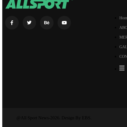
Hom
AB
ME
GA
CON
@All Sport News-2026. Design By EBS.