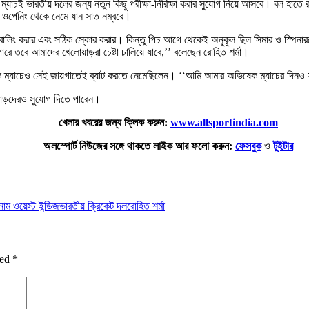
ম্যাচই ভারতীয় দলের জন্য নতুন কিছু পরীক্ষা-নিরিক্ষা করার সুযোগ নিয়ে আসবে। বল হাতে র
ে ওপেনিং থেকে নেমে যান সাত নম্বরে।
োলিং করার এবং সঠিক স্কোর করার। কিন্তু পিচ আগে থেকেই অনুকূল ছিল সিমার ও স্পিনা
তবে আমাদের খেলোয়াড়রা চেষ্টা চালিয়ে যাবে,’’ বলেছেন রোহিত শর্মা।
েক ম্যাচেও সেই জায়গাতেই ব্যাট করতে নেমেছিলেন। ‘‘আমি আমার অভিষেক ম্যাচের দিনও সা
়াড়দেরও সুযোগ দিতে পারেন।
খেলার খবরের জন্য ক্লিক করুন:
www.allsportindia.com
অলস্পোর্ট নিউজের সঙ্গে থাকতে লাইক আর ফলো করুন:
ফেসবুক
ও
টুইটার
াম ওয়েস্ট ইন্ডিজ
ভারতীয় ক্রিকেট দল
রোহিত শর্মা
ked
*