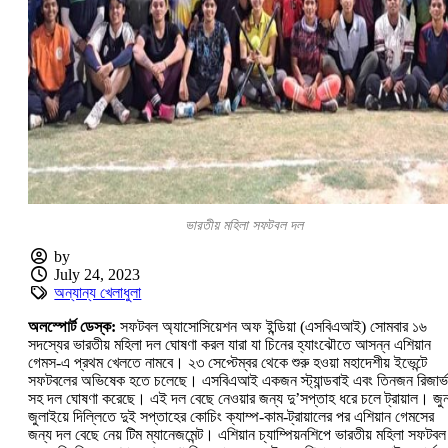
ভারতীয় মহিলা সফটবল দল
by
July 24, 2023
অন্যান্য খেলাধুলা
অলস্পোর্ট ডেস্ক:
সফটবল অ্যাসোসিয়েশন অফ ইন্ডিয়া (এসবিএআই) সোমবার ১৬
সদস্যের ভারতীয় মহিলা দল ঘোষণা করল যারা যা চিনের হ্যাংঝৌতে আসন্ন এশিয়ান
গেমস-এ প্রথম খেলতে নামবে। ২৩ সেপ্টেম্বর থেকে শুরু হওয়া মহাদেশীয় ইভেন্টে
সফটবলের অভিষেক হতে চলেছে। এসবিএআই একজন স্ট্যান্ডবাই এবং তিনজন রিজার্ভ
সহ দল ঘোষণা করেছে। এই দল বেছে নেওয়ার জন্য দু’সপ্তাহ ধরে চলে ট্রায়াল। জু
জুলাইয়ে দিল্লিতে দুই সপ্তাহের কোচিং ক্যাম্প-কাম-ট্রায়ালের পর এশিয়ান গেমসের
জন্য দল বেছে নেয় টিম ম্যানেজমেন্ট। এশিয়ান চ্যাম্পিয়নশিপে ভারতীয় মহিলা সফটবল