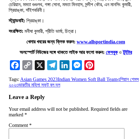
চেরিয়ান, মমতা গুগুলথ, গঙ্গা সোনা, মমতা মিনহাস, সন্দীপ কৌর, এন মানসিং কুমারী,
প্রিয়াঙ্কা, সাঁইশবরিনী।
স্ট্যান্ডবাই:
প্রিয়াঙ্কা।
সংরক্ষিত:
মনীষা কুমারী, প্রীতি ভার্মা, চিত্রা।
খেলার খবরের জন্য ক্লিক করুন:
www.allsportindia.com
অলস্পোর্ট নিউজের সঙ্গে থাকতে লাইক আর ফলো করুন:
ফেসবুক
ও
টুইটার
Facebook
Copy
X
Telegram
LinkedIn
Messenger
Pinterest
Link
Tags:
Asian Games 2023
Indian Women Soft Ball Team
এশিয়ান গেমস
২০২৩
ভারতীয় মহিলা সফট বল দল
Leave a Reply
Your email address will not be published.
Required fields are
marked
*
Comment
*