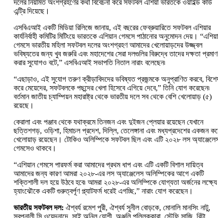
দলের নিয়মিত অংশগ্রহণের কথা বিবেচনা করে সফটবল এশিয়া ভারতকে ওয়াইল্ড কার্ড
এন্ট্রি দিয়েছে।
এসবিএআই একটি মিডিয়া রিলিজে জানায়, এই বছরের ফেব্রুয়ারিতে সফটবল এশিয়ার
কার্যনির্বাহী কমিটির মিটিংয়ে ভারতকে এশিয়ান গেমসে পাঠানোর অনুমোদন দেয়। “এশিয়
গেমসে ভারতীয় মহিলা সফটবল দলের অংশগ্রহণ আমাদের খেলোয়াড়দের উজ্জ্বল
ভবিষ্যতের জন্য খুব জরুরি এবং মহাদেশের সেরা দলগুলির বিরুদ্ধে তাদের দক্ষতা প্রমাণ
করার সুযোগও বটে,” এসবিএআই সভাপতি নিতাল নারাং বলেছেন৷
“এছাড়াও, এই সুযোগ তরুণ ক্রীড়াবিদদের ভবিষ্যত প্রজন্মকে অনুপ্রাণিত করবে, বিশে
করে মেয়েদের, সফটবলকে পছন্দের খেলা হিসেবে এগিয়ে দেবে,” তিনি যোগ করেছেন৷
বর্তমান জাতীয় চ্যাম্পিয়ন মহারাষ্ট্র থেকে ভারতীয় দলে সব থেকে বেশি খেলোয়াড় (৫)
রয়েছে।
কেরালা এবং পঞ্জাব থেকে যথাক্রমে তিনজন এবং দুইজন প্লেয়ার রয়েছেন যেখানে
ছত্তিশগড়, ওড়িশা, হিমাচল প্রদেশ, দিল্লি, তেলেঙ্গানা এবং মধ্যপ্রদেশের একজন কর
খেলোয়াড় রয়েছেন। টোকিও অলিম্পিকে সফটবল ছিল এবং এটি ২০২৮ লস অ্যাঞ্জেলে
গেমসেও থাকবে।
“এশিয়ান গেমসে পারফর্ম করা আমাদের প্রথম ধাপ এবং এটি একটি বিশাল দায়িত্ব
আমাদের জন্য কারণ আমরা ২০২৮-এর লস অ্যাঞ্জেলেস অলিম্পিকের আগে একটি
শক্তিশালী দল হয়ে উঠবে হবে৷ আমরা ২০২৮-এর অলিম্পিকে যোগ্যতা অর্জনের লক্ষ্যে
হ্যাংঝৌকে একটি গুরুত্বর্পূণ প্ল্যাটফর্ম ধরেই এগচ্ছি,” নারাং যোগ করেছেন।
ভারতীয় সফটবল দল:
ঐশ্বর্য রমেশ পুরী, ঐশ্বর্য সুনীল বোড়কে, মোনালি মানসিং নাটু,
স্বপ্নালী সি ওয়েদনাদে, সাই অনিল যোশী, অঞ্জলি পল্লিক্কারা, স্টেফি সাজি, রিন্টা