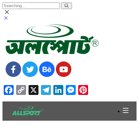
Facebook
Copy
X
Telegram
LinkedIn
Messenger
Pinterest
Link