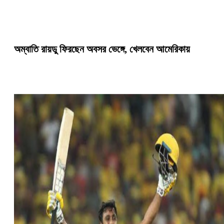
অম্বাতি রায়ডু ফিরছেন অবসর ভেঙ্গে, খেলবেন আমেরিকায়