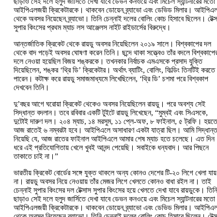
ছাড়াও সেই দলে হলুদ জার্সিতে দেখা যাবে ডেভন কনওয়ে এবং মিচেল স্যান্টনারের মতো
আইপিএলজয়ী ক্রিকেটারকে। থাকবেন ডোয়েন ব্র্যাভো এবং ডেভিড মিলার। আইপিএ
থেকে অবসর নিয়েছেন ব্র্যাভো। তিনি চেন্নাই দলের বোলিং কোচ হিসাবে ছিলেন। টেক্
সুপার কিংসের প্রথম ম্যাচ লস আঞ্জেলস নাইট রাইডার্সের বিরুদ্ধে।
আন্তর্জাতিক ক্রিকেট থেকে রায়ডু অবসর নিয়েছিলেন ২০১৯ সালে। বিশ্বকাপের দল
থেকে বাদ পড়েই অবসর ঘোষণা করেন তিনি। ছন্দে থাকা সত্ত্বেও তাঁর বদলে বিশ্বকাপে
দলে নেওয়া হয়েছিল বিজয় শঙ্করকে। তখনকার নির্বাচক এমএসকে প্রসাদ যুক্তি
দিয়েছিলেন, শঙ্কর ‘থ্রি ডি’ ক্রিকেটার। অর্থাৎ ব্যাটিং, বোলিং, ফিল্ডিং তিনটিই করতে
পারেন। কটাক্ষ করে রায়ডু সমাজমাধ্যমে লিখেছিলেন, ‘থ্রি ডি’ চশমা পরে বিশ্বকাপ
দেখবেন তিনি।
দু’বছর আগে ঘরোয়া ক্রিকেট থেকেও অবসর নিয়েছিলেন রায়ডু। পরে অবশ্য সেই
সিদ্ধান্ত বদলান। তবে রবিবার একটি টুইটে রায়ডু লিখেছেন, “মুম্বই এবং সিএসকে,
দুটোই দারুণ দল। ২০৪ ম্যাচ, ১৪ মরসুম, ১১ প্লে-অফ, ৮ ফাইনাল, ৫ ট্রফি। হয়ত
আজ রাতেই ৬ নম্বরটা হবে। আইপিএলে অসাধারণ একটা যাত্রা ছিল। আমি সিদ্ধান্
নিয়েছি যে, আজ রাতের ফাইনাল আইপিএলে আমার শেষ ম্যাচ হতে চলেছে। এত দিন
ধরে এই প্রতিযোগিতায় খেলে খুবই আনন্দ পেয়েছি। সবাইকে ধন্যবাদ। আর পিছনে
তাকাতে চাই না।”
ভারতীয় ক্রিকেট বোর্ডের সঙ্গে যুক্ত থাকলে অন্য কোনও দেশের টি-২০ লিগে খেলা যায়
না। রায়ডু অবসর নিয়ে নেওয়ায় তাঁর মেজর লিগে খেলতে কোনও বাধা রইল না। তাই
চেন্নাই সুপার কিংসের দল টেক্সাস সুপার কিংসের হয়ে খেলতে দেখা যাবে রায়ডুকে। তিন
ছাড়াও সেই দলে হলুদ জার্সিতে দেখা যাবে ডেভন কনওয়ে এবং মিচেল স্যান্টনারের মতো
আইপিএলজয়ী ক্রিকেটারকে। থাকবেন ডোয়েন ব্র্যাভো এবং ডেভিড মিলার। আইপিএ
থেকে অবসর নিয়েছেন ব্র্যাভো। তিনি চেন্নাই দলের বোলিং কোচ হিসাবে ছিলেন। টেক্