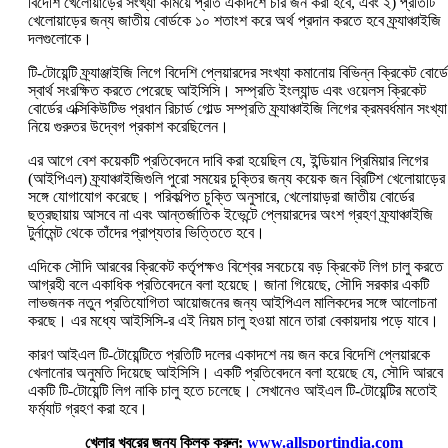
বিদেশি খেলোয়াড়ের সংখ্যা কমিয়ে প্রতি একাদশে চার জন করা হবে, এবং ২) প্রতিটি
খেলোয়াড়ের জন্য জাতীয় বোর্ডকে ১০ শতাংশ করে অর্থ প্রদান করতে হবে ফ্র্যাঞ্চাইজি
দলগুলোকে।
টি-টোয়েন্টি ফ্র্যাঞ্জাইজি লিগে বিদেশি প্লেয়ারদের সংখ্যা কমানোয় বিভিন্ন ক্রিকেট বোর্ড
স্বার্থ সংরক্ষিত করতে পেরেছে আইসিসি। সম্প্রতি ইংল্যান্ড এবং ওয়েলস ক্রিকেট
বোর্ডের এক্সিকিউটিভ প্রধান রিচার্ড গোল্ড সম্প্রতি ফ্র্যাঞ্চাইজি লিগের ক্রমবর্ধমান সংখ্যা
নিয়ে গুরুতর উদ্বেগ প্রকাশ করেছিলেন।
এর আগে বেশ কয়েকটি প্রতিবেদনে দাবি করা হয়েছিল যে, ইন্ডিয়ান প্রিমিয়ার লিগের
(আইপিএল) ফ্র্যাঞ্চাইজিগুলি পুরো সময়ের চুক্তির জন্য কয়েক জন ব্রিটিশ খেলোয়াড়ের
সঙ্গে যোগাযোগ করেছে। পরিকল্পিত চুক্তি অনুসারে, খেলোয়াড়রা জাতীয় বোর্ডের
ছত্রছায়ায় আসবে না এবং আন্তর্জাতিক ইভেন্টে প্লেয়ারদের অংশ গ্রহণ ফ্র্যাঞ্চাইজি
টুর্নামেন্ট থেকে তাঁদের প্রাপ্যতার ভিত্তিতে হবে।
এদিকে সৌদি আরবের ক্রিকেট কর্তৃপক্ষও বিশ্বের সবচেয়ে বড় ক্রিকেট লিগ চালু করতে
আগ্রহী বলে একাধিক প্রতিবেদনে বলা হয়েছে। জানা গিয়েছে, সৌদি সরকার একটি
লাভজনক নতুন প্রতিযোগিতা আয়োজনের জন্য আইপিএল মালিকদের সঙ্গে আলোচনা
করছে। এর মধ্যে আইসিসি-র এই নিয়ম চালু হওয়া মানে তারা বেকায়দায় পড়ে যাবে।
কারণ আইএল টি-টোয়েন্টিতে প্রতিটি দলের একাদশে নয় জন করে বিদেশি প্লেয়ারকে
খেলানোর অনুমতি দিয়েছে আইসিসি। একটি প্রতিবেদনে বলা হয়েছে যে, সৌদি আরবে
একটি টি-টোয়েন্টি লিগ নাকি চালু হতে চলেছে। সেখানেও আইএল টি-টোয়েন্টির মতোই
ফর্ম্যাট গ্রহণ করা হবে।
খেলার খবরের জন্য ক্লিক করুন:
www.allsportindia.com