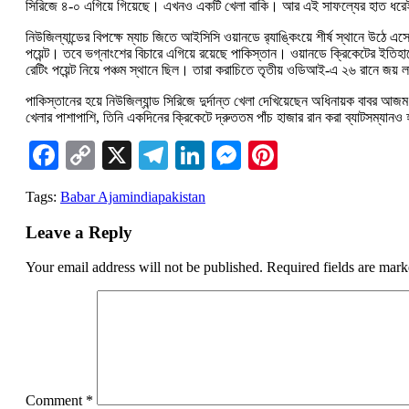
সিরিজে ৪-০ এগিয়ে গিয়েছে। এখনও একটি খেলা বাকি। আর এই সাফল্যের হাত ধরে
নিউজিল্যান্ডের বিপক্ষে ম্যাচ জিতে আইসিসি ওয়ানডে র‌্যাঙ্কিংয়ে শীর্ষ স্থানে উঠে
পয়েন্ট। তবে ভগ্নাংশের বিচারে এগিয়ে রয়েছে পাকিস্তান। ওয়ানডে ক্রিকেটের ইতি
রেটিং পয়েন্ট নিয়ে পঞ্চম স্থানে ছিল। তারা করাচিতে তৃতীয় ওডিআই-এ ২৬ রানে জয় 
পাকিস্তানের হয়ে নিউজিল্যান্ড সিরিজে দুর্দান্ত খেলা দেখিয়েছেন অধিনায়ক বা
খেলার পাশাপাশি, তিনি একদিনের ক্রিকেটে দ্রুততম পাঁচ হাজার রান করা ব্যাটসম্যান
Facebook
Copy
X
Telegram
LinkedIn
Messenger
Pinterest
Link
Tags:
Babar Ajam
india
pakistan
Leave a Reply
Your email address will not be published.
Required fields are mar
Comment
*