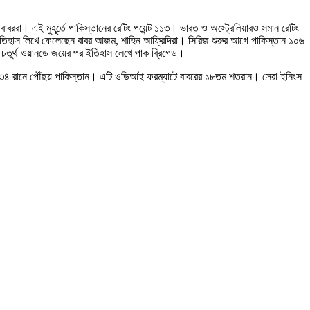
াবররা। এই মুহূর্তে পাকিস্তানের রেটিং পয়েন্ট ১১৩। ভারত ও অস্ট্রেলিয়ারও সমান রেটিং
্গে ইতিহাস লিখে ফেলেছেন বাবর আজম, শাহিন আফ্রিদিরা। সিরিজ শুরুর আগে পাকিস্তান ১০৬
র চতুর্থ ওয়ানডে জয়ের পর ইতিহাস লেখে পাক ব্রিগেড।
েই ৩৩৪ রানে পৌঁছয় পাকিস্তান। এটি ওডিআই ফরম্যাটে বাবরের ১৮তম শতরান। সেরা ইনিংস