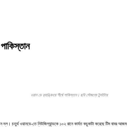
 করল পাকিস্তান
ওয়ান ডে র‍্যাঙ্কিংয়ে শীর্ষে পাকিস্তান। ছবি সৌজন্যে ট্যুইটার
্তান দল। চতুর্থ ওয়ানডে-তে নিউজিল্যান্ডকে ১০২ রানে কার্যত কচুকাটা করেছে টিম বাবর আজম