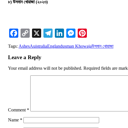
৮) উসমান খোয়াজা (২০২৩)
Facebook
Copy
X
Telegram
LinkedIn
Messenger
Pinterest
Link
Tags:
Ashes
Auistralia
England
usman Khowaja
উসমান খোয়াজা
Leave a Reply
Your email address will not be published.
Required fields are mar
Comment
*
Name
*