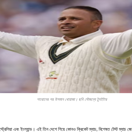
শতরানের পর উসমান খোয়াজা। ছবি সৌজন্যে ট্যুইটার
অস্ট্রেলিয়া এবং ইংল্যান্ড। এই তিন দেশে গিয়ে কোনও ক্রিকেট ম্যাচ, বিশেষত টেস্ট ম্য