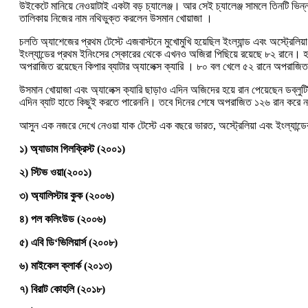
উইকেটে মানিয়ে নেওয়াটাই একটা বড় চ্যালেঞ্জ। আর সেই চ্যালেঞ্জ সামলে তিনটি
তালিকায় নিজের নাম নথিভুক্ত করলেন উসমান খোয়াজা ।
চলতি অ্যাশেজের প্রথম টেস্টে এজবাস্টনে মুখোমুখি হয়েছিল ইংল্যান্ড এবং অস্ট্রে
ইংল্যান্ডের প্রথম ইনিংসের স্কোরের থেকে এখনও অজিরা পিছিয়ে রয়েছে ৮২ রানে‌।
অপরাজিত রয়েছেন কিপার ব্যাটার অ্যালেক্স ক্যারি । ৮০ বল খেলে ৫২ রানে অপরাজি
উসমান খোয়াজা এবং অ্যালেক্স ক্যারি ছাড়াও এদিন অজিদের হয়ে রান পেয়েছেন ডব্লু
এদিন ব্যাট হাতে কিছুই করতে পারেননি। তবে দিনের শেষে অপরাজিত ১২৬ রান করে নয
আসুন এক নজরে দেখে নেওয়া যাক টেস্টে এক বছরে ভারত, অস্ট্রেলিয়া এবং ইংল্যান্ডে
১
)
অ্যাডাম
গিলক্রিস্ট
(
২০০১
)
২
)
স্টিভ
ওয়া
(
২০০১
)
৩
)
অ্যালিস্টার
কুক
(
২০০৬
)
৪
)
পল
কলিংউড
(
২০০৬
)
৫
)
এবি
ডি
‘
ভিলিয়ার্স
(
২০০৮
)
৬
)
মাইকেল
ক্লার্ক
(
২০১৩
)
৭
)
বিরাট
কোহলি
(
২০১৮
)