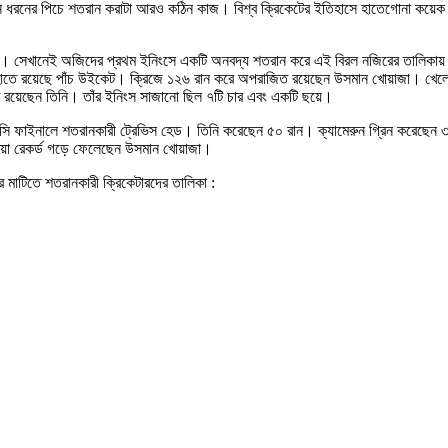
 ভিন্ন ধরনের পিচে শতরান করাটা আরও কঠিন কাজ। বিশ্ব ক্রিকেটের ইতিহাসে হাতেগোনা কয
লিয়া। সেখানেই অজিদের প্রথম ইনিংসে একটি অনবদ্য শতরান করে এই বিরল নজিরের তালিকায় উ
 হাতে রয়েছে পাঁচ উইকেট। ক্রিজে ১২৬ রান করে অপরাজিত রয়েছেন উসমান খোয়াজা। খেলে
ত রয়েছেন তিনি। তাঁর ইনিংস সাজানো ছিল ৭টি চার এবং একটি ছয়ে।
টিসি ফাইনালে শতরানকারী ট্রেভিস হেড। তিনি করেছেন ৫০ রান। ক্যামেরুন গ্রিন করেছেন ৩৮ র
়া রেকর্ড গড়ে ফেলেছেন উসমান খোয়াজা।
র মাটিতে শতরানকারী ক্রিকেটারদের তালিকা :