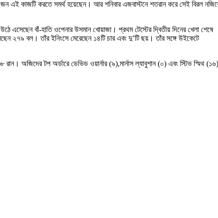
়েক জন এই কাজটি করতে সমর্থ হয়েছেন। আর শনিবার এজবাস্টনে শতরান করে সেই বিরল নজির
ঠে এসেছেন‌ বাঁ-হাতি ওপেনার উসমান খোয়াজা। প্রথম টেস্টের দ্বিতীয় দিনের খেলা শেষে
ছেন ২৭৯ বল। তাঁর ইনিংসে মেরেছেন ১৪টি চার এবং দু’টি ছয়। তাঁর সঙ্গে উইকেটে
ান। অজিদের টপ অর্ডারে ডেভিড ওয়ার্নার (৯),মার্নাস ল্যাবুশান (০) এবং স্টিভ স্মিথ (১৬