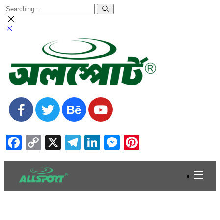
Facebook
Copy
X
Telegram
LinkedIn
Messenger
Pinterest
Link