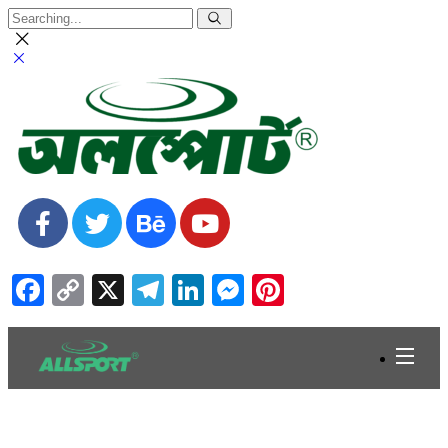
Facebook
Copy
X
Telegram
LinkedIn
Messenger
Pinterest
Link