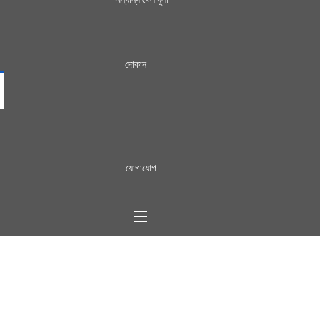
দোকান
যোগাযোগ