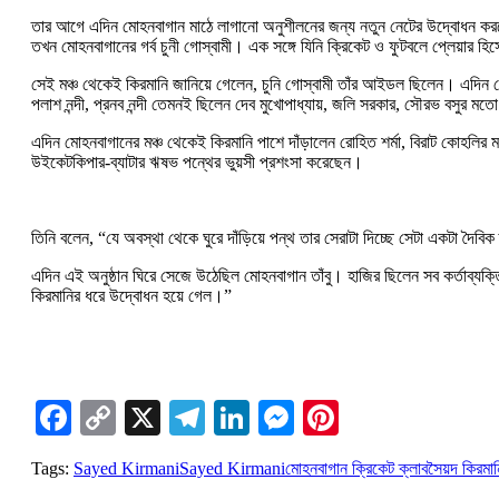
তার আগে এদিন মোহনবাগান মাঠে লাগানো অনুশীলনের জন্য নতুন নেটের উদ্বোধন করলে
তখন মোহনবাগানের গর্ব চুনী গোস্বামী। এক সঙ্গে যিনি ক্রিকেট ও ফুটবলে প্লেয়ার হি
সেই মঞ্চ থেকেই কিরমানি জানিয়ে গেলেন, চুনি গোস্বামী তাঁর আইডল ছিলেন। এদিন সে
পলাশ নন্দী, প্রনব নন্দী তেমনই ছিলেন দেব মুখোপাধ্যায়, জলি সরকার, সৌরভ বসুর মত
এদিন মোহনবাগানের মঞ্চ থেকেই কিরমানি পাশে দাঁড়ালেন রোহিত শর্মা, বিরাট কোহলির 
উইকেটকিপার-ব্যাটার ঋষভ পন্থের ভুয়সী প্রশংসা করেছেন।
তিনি বলেন, “যে অবস্থা থেকে ঘুরে দাঁড়িয়ে পন্থ তার সেরাটা দিচ্ছে সেটা একটা দ
এদিন এই অনুষ্ঠান ঘিরে সেজে উঠেছিল মোহনবাগান তাঁবু। হাজির ছিলেন সব কর্তাব্যক্
কিরমানির ধরে উদ্বোধন হয়ে গেল।”
Facebook
Copy
X
Telegram
LinkedIn
Messenger
Pinterest
Link
Tags:
Sayed Kirmani
Sayed Kirmani
মোহনবাগান ক্রিকেট ক্লাব
সৈয়দ কিরমান