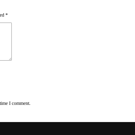
ked
*
 time I comment.