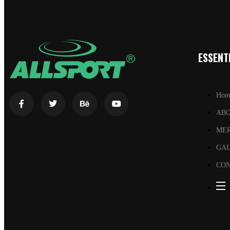
ESSENTI
Hom
AB
ME
GA
CON