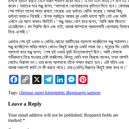
চিপকে ব্যাটিং করতে নেমে দারুন পারফর্ম করেন মাহি। এ দিন তিনি মাত্র ১৭ বলে ৩২ 
করেন। ম্যাচের পরে সঞ্জু বলেন, ‘আপনাকে খেলোয়াড়দের কৃতিত্ব দিতে হবে। বোলারর
শেষ পর্যন্ত তাদের শান্ত রাখতে পেরেছে এবং দুর্দান্ত বোলিং করেছে। আমরা কিছু
দুর্দান্ত ক্যাচও নিয়েছি। চিপক গ্রাউন্ডে আমার খুব একটা ভালো স্মৃতি নেই এবং আমি
এখানে এর আগে কখনও জিতিনি।’ সঞ্জু আরও যোগ করে বলেন, ‘আমি আজ জিততে
চেয়েছিলাম। বল গ্রিপিং ছিল এবং তাই, আমরা জাম্পাকে প্রভাবশালী খেলোয়াড় হিসাবে
নিয়ে এসেছি।’
এরপরে শেষ দুই ওভার ও ধোনির ঝোড়ো ব্যাটিংয়ের প্রশংসা করেছিলেন সঞ্জু স্যামসন।
সঞ্জু বলেছিলেন মাহির সামনে কোনও কিছুই করা খুব একটা সহজ নয়। মহেন্দ্র সিং ধোনি
প্রশংসা করে সঞ্জু বলেন, ‘শেষ দুই ওভার খুবই উত্তেজনাপূর্ণ ছিল। আমি খেলাকে
গভীরভাবে নিয়ে যাওয়ার চেষ্টা করছিলাম, কিন্তু ধোনি যখন ক্রিজে থাকেন, তখন আপনি
মোটেও নিরাপদ নন। তার জন্য আপনাকে তাঁকে সম্মান করতে হবে। এটা ঘটবে এবং
আমরা সকলেই জানি সে কী করতে পারে। তার (ধোনি) বিরুদ্ধে কিছুই কাজ করে না।’
Facebook
Copy
X
Telegram
LinkedIn
Messenger
Pinterest
Link
Tags:
chennai super kings
ipl
ms dhoni
sanju samson
Leave a Reply
Your email address will not be published.
Required fields are
marked
*