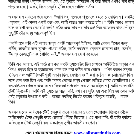
সমর্থনের জন্য ধন্যবাদ জানান এবং এটা বুঝিয়ে দিয়েছেন যে তাঁর সমনে এখনও দীর্ঘ রাস্
পড়ে রয়েছে। একই দিনে সেঞ্চুরি হাঁকিয়েছেন রোহিত শর্মাও।
জয়সওয়াল ম্যাচের পরে বলেন, “আমি শুধু নিজেকে প্রমেলে ধরতে নেমেছিলাম। সবাই
ধন্যবাদ, এটি কেবল একটি শুরু এবং আমি আরও ভাল করতে চাই।” তিনি আরও জানান
দলে জায়গা করে নেওয়াটা কতটা কঠিন এবং তার পর তাঁর এই তিন অঙ্কের রানে পৌঁছন
মুহূর্তটি তাঁর জন্য আবেগপূর্ণ ছিল।
“আমি মনে করি এটি আমার জন্য একটি আবেগপূর্ণ ইনিংস, আমি কেবল নিজের জন্য
গর্বিত, ভারতীয় দলে সুযোগ পাওয়া কঠিন, আমি সবাইকে ধন্যবাদ জানাতে চাই, সমর্থক,
টিম ম্যানেজমেন্ট এবং রোহিত ভাই,” জয়সওয়াল যোগ করেছেন।
তিনি এও জানান, এই মাঠে রান করা কতটা চ্যালেঞ্জিং ছিল যেখানে আউটফিল্ড মন্থর এব
পিচও মন্থর ছিল যা ব্যাটারদের পক্ষে রান করা কঠিন করে তোলে। “পিচ ক্রমশ মন্থর
হচ্ছিল এবং আউটফিল্ডটি খুবই মন্থর ছিল, সেখানে ব্যাট করা কঠিন এবং চ্যালেঞ্জিং ছিল
সঙ্গে বেশ গরম ছিল এবং আমি আমার দেশের জন্য খেলাটা চালিয়ে যেতে চেয়েছিলাম। শু
বল-বাই-বল খেলতে এবং আমার ক্রিকেট উপভোগ করতে চেয়েছিলাম। আমি ভালোবাসি
টেস্ট ক্রিকেট। আমি এই চ্যালেঞ্জ পছন্দ করি, যখন বল সুইং হয় এবং সিম হয় তখন আম
সেই লড়াইটা উপভোগ করি। আমরা সবকিছু নিয়েই কঠোর পরিশ্রম করেছি, ” বলেন
তিনি।
জয়সওয়ালের অভিষেক টেস্ট সেঞ্চুরি তাকে ভারতের ১৭তম খেলোয়াড় হিসেবে তাঁকে
অভিষেকই টেস্ট সেঞ্চুরি কারর রেকর্ডে পৌঁছে দিয়েছে। এর পাশাপাশি, বাঁ-হাতি ব্যাটার
অভিষেকে টেস্ট সেঞ্চুরি করা একমাত্র তৃতীয় ভারতীয় ওপেনার।
খেলার খবরের জন্য ক্লিক করুন:
www.allsportindia.com