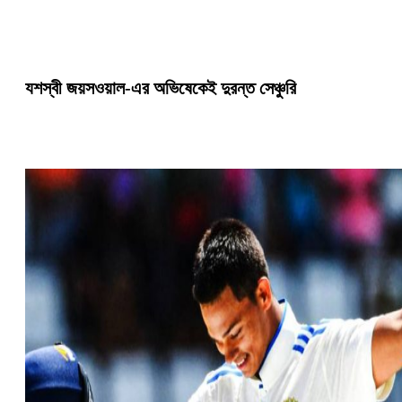
যশস্বী জয়সওয়াল-এর অভিষেকেই দুরন্ত সেঞ্চুরি