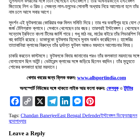
তুলসীদাস বলরামের সঙ্গে তিনি খেলেছেন ইস্টবেঙ্গলে। তাঁর অধিনায়কত্বে ইস্টবেঙ্গল
জিতেছে লিগ ও শিল্ড। সেজন্য লাল-হলুদের সোনালী অধ্যায় নিয়ে আলোচনা হলে তাঁর
নাম চলে আসে সবার আগে।
সুদর্শন এই ফুটবলারের কোরিয়ার শুরু মিলন সমিতি দিয়ে। তার পর ভবানীপুর হয়ে যোগ 
জর্জ টেলিগ্রাফ ক্লাবে। সেখানে খেলেছেন চার বছর। তারপরই ইস্টবেঙ্গল। খেলেছেন
সন্তোষ ট্রফিতে বাংলা টিমের জার্সি গায়ে। শুধু মাঠ নয়, মাঠের বাইরে তাঁর লিডারশিপ নি
বহু কাহিনি রয়েছে। ডাকাবুকো ফুটবলার হিসেবে সুনাম অর্জন করেছিলেন। হাঙ্গেরির
তাতাবানিয়া ক্লাবের বিরুদ্ধে তাঁর দুর্দান্ত ফুটবল আজও ময়দানে আলোচনার বিযয়।
চাকরি করতেন কাস্টমসে। ফুটবলকে বিদায় জানানোর পরও তাঁর কলকাতা ময়দানের সঙ্গে
যোগাযোগ ছিল অটুট। ভেটারেন্স ক্লাবের সঙ্গে জড়িয়ে ছিলেন বহুদিন। তাঁর মৃত্যুতে
শোকের কলকাতা ছায়া ময়দানে।
খেলার খবরের জন্য ক্লিক করুন:
www.allsportindia.com
অলস্পোর্ট নিউজের সঙ্গে থাকতে লাইক আর ফলো করুন:
ফেসবুক
ও
টুইটার
Facebook
Copy
X
Telegram
LinkedIn
Messenger
Pinterest
Link
Tags:
Chandan Banerjee
East Bengal Defender
ইস্টবেঙ্গল ডিফেন্ডার
চন্দন
বন্দোপাধ্যায়
Leave a Reply