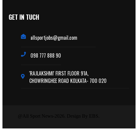
GET IN TUCH
allsportjobs@gmail.com
098 777 888 90
'RAJLAKSHMI' FIRST FLOOR 91A,
CHOWRINGHEE ROAD KOLKATA- 700 020
@All Sport News-2026. Design By EBS.