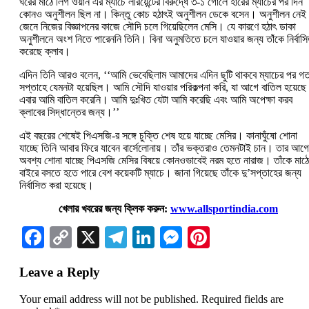
ঘরের মাঠে লিগ ওয়ান এর ম্যাচে লরিয়েন্টের বিরুদ্ধে ৩-১ গোলে হারের ম্যাচের পর দিন
কোনও অনুশীলন ছিল না। কিন্তু কোচ হঠাৎই অনুশীলন ডেকে বসেন। অনুশীলন নেই
জেনে নিজের বিজ্ঞাপনের কাজে সৌদি চলে গিয়েছিলেন মেসি। যে কারণে হঠাৎ ডাকা
অনুশীলনে অংশ নিতে পারেননি তিনি। বিনা অনুমতিতে চলে যাওয়ার জন্য তাঁকে নির্বাস
করেছে ক্লাব।
এদিন তিনি আরও বলেন, ‘‘আমি ভেবেছিলাম আমাদের এদিন ছুটি থাকবে ম্যাচের পর গ
সপ্তাহে যেমনটা হয়েছিল। আমি সৌদি যাওয়ার পরিকল্পনা করি, যা আগে বাতিল হয়েছ
এবার আমি বাতিল করেনি। আমি দুঃখিত যেটা আমি করেছি এবং আমি অপেক্ষা করব
ক্লাবের সিদ্ধান্তের জন্য।’’
এই বছরের শেষেই পিএসজি-র সঙ্গে চুক্তি শেষ হয়ে যাচ্ছে মেসির। কানাঘুঁষো শোনা
যাচ্ছে তিনি আবার ফিরে যাবেন বার্সেলোনায়। তাঁর ভক্তরাও তেমনটাই চান। তার আগে
অবশ্য শোনা যাচ্ছে পিএসজি মেসির বিষয়ে কোনওভাবেই নরম হতে নারাজ। তাঁকে মাঠ
বাইরে বসতে হতে পারে বেশ কয়েকটি ম্যাচে। জানা গিয়েছে তাঁকে দু’সপ্তাহের জন্য
নির্বাসিত করা হয়েছে।
খেলার খবরের জন্য ক্লিক করুন:
www.allsportindia.com
Facebook
Copy
X
Telegram
LinkedIn
Messenger
Pinterest
Link
Leave a Reply
Your email address will not be published.
Required fields are