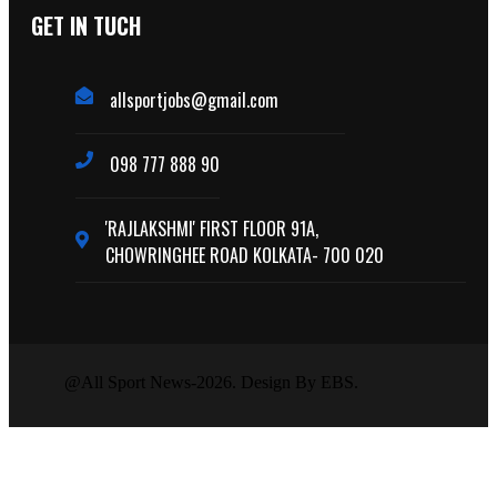
GET IN TUCH
allsportjobs@gmail.com
098 777 888 90
'RAJLAKSHMI' FIRST FLOOR 91A,
CHOWRINGHEE ROAD KOLKATA- 700 020
@All Sport News-2026. Design By EBS.