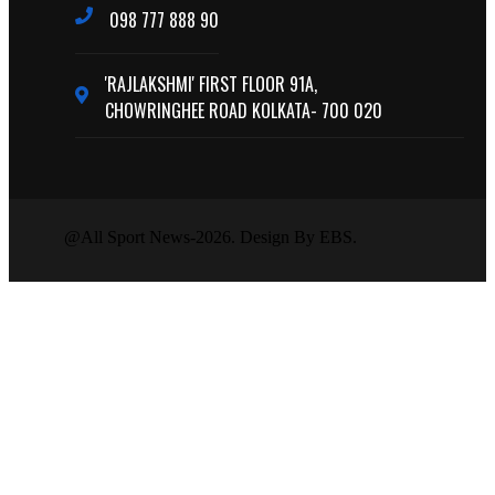
098 777 888 90
'RAJLAKSHMI' FIRST FLOOR 91A,
CHOWRINGHEE ROAD KOLKATA- 700 020
@All Sport News-2026. Design By EBS.