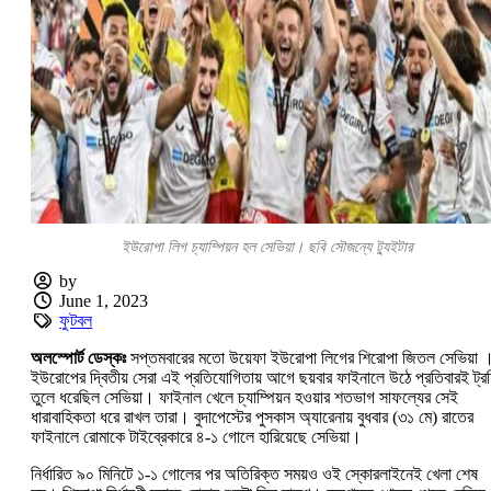
ইউরোপা লিগ চ্যাম্পিয়ন হল সেভিয়া। ছবি সৌজন্যে ট্যুইটার
by
June 1, 2023
ফুটবল
অলস্পোর্ট ডেস্কঃ
সপ্তমবারের মতো উয়েফা ইউরোপা লিগের শিরোপা জিতল সেভিয়া 
ইউরোপের দ্বিতীয় সেরা এই প্রতিযোগিতায় আগে ছয়বার ফাইনালে উঠে প্রতিবারই ট্র
তুলে ধরেছিল সেভিয়া। ফাইনাল খেলে চ্যাম্পিয়ন হওয়ার শতভাগ সাফল্যের সেই
ধারাবাহিকতা ধরে রাখল তারা। বুদাপেস্টের পুসকাস অ্যারেনায় বুধবার (৩১ মে) রাতের
ফাইনালে রোমাকে টাইব্রেকারে ৪-১ গোলে হারিয়েছে সেভিয়া।
নির্ধারিত ৯০ মিনিটে ১-১ গোলের পর অতিরিক্ত সময়ও ওই স্কোরলাইনেই খেলা শেষ