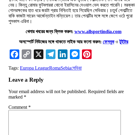
নেয়। কিন্তু রোমার ফুটবলাররা বোনো ইয়াসিনের দেওয়াল ভেদ করতে পারেনি। মরক্কা
গোলরক্ষকের হাত ধরে জয়টা প্রায় নিশ্চিতই হয়ে গিয়েছিল সেভিয়ার। চতুর্থ পেনাল্টিতে
বাকি কাজটা সারেন আর্জেন্তাইন মন্তিয়েল। তার পেনাল্টির সঙ্গে সঙ্গে জেগে ওঠে পুরো
পুসকাস এরিনা।
খেলার খবরের জন্য ক্লিক করুন:
www.allsportindia.com
অলস্পোর্ট নিউজের সঙ্গে থাকতে লাইক আর ফলো করুন:
ফেসবুক
ও
টুইটার
Facebook
Copy
X
Telegram
LinkedIn
Messenger
Pinterest
Link
Tags:
Europa League
Roma
Sebia
সেভিয়া
Leave a Reply
Your email address will not be published.
Required fields are
marked
*
Comment
*