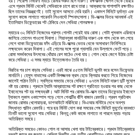
হয়। শিরোপা নির্ধারণী ম্যাচে রোমার শুরুটা ছিল দারুণ। রক্ষণাত্মক খোলস থেকে বেরিয়ে
এসে প্রথম মিনিট থেকেই সেভিয়াকে চাপে রাখে তারা। আক্রমণের পাশাপাশি রক্ষণটাও
ছিল তাদের নিয়ন্ত্রণেই। তাই সুযোগ আসতে দেরি হয়নি। একাদশ মিনিটে দুর্দান্ত এক
সুযোগ কাজে লাগাতে পারেননি লিওনার্দো স্পিনাৎসোলা। ডি-বক্সের ভিতর আনমার্ক এই
ইতালিয়ান ডিফেন্ডারের শট ঠেকিয়ে দেন সেভিয়া গোলরক্ষক।
ম্যাচের ৩২ মিনিটে নিজেদের প্রাপ্য গোলটা পেয়েই যায় রোমা। গোটা পুসকাস এরিনাক
জাগিয়ে তোলেন পাওলো দিবালা। গিয়ানলুকা মানচিনির দারুণ এক পাস থেকে বল পেয়ে
লেগে থাকা ডিফেন্ডারের ফাঁদ এড়িয়ে ডি-বক্সের ভেতর থেকে অসাধারণ ফিনিশিংয়ে
লক্ষ্যভেদ করেন দিবালা। এই গোলের সঙ্গে পুরো গ্যালারি যেন উল্লাসে ফেটে পড়ে।
রোমা সমর্থকদের উৎসবের ধোঁয়ার রেশ মাঠেও দেখা যায়। গোল খেয়ে জেগে উঠার চেষ্টা
করে সেভিয়া। এ সময় ম্যাচে উত্তেজনাও তৈরি হয়।
বিরতির পর চাপ বাড়ায় সেভিয়া। এরই মাঝে ৫৫তম মিনিটে ভুলটা করে বসেন ডিফেন্ডার
মানচিনি। হেসুস নাভাসের একটি বিপজ্জনক ক্রস হেডে ক্লিয়ার করতে গিয়ে নিজেদের
জালেই পাঠান তিনি। স্বস্তির সমতায় ফেরে সেভিয়া। ৬৭তম মিনিটে দারুণ দুটি সুযো
নষ্ট হয় রোমার। প্রথমে ট্যামি আব্রাহামের শট রক্ষণে প্রতিহত হওয়ার পর কাছ থেকে
ইবানেসের শট হয় লক্ষ্যভ্রষ্ট। আট মিনিট পর রোমার ডি-বক্সে তাদের ডিফেন্ডার ইবানেস
ট্যাকলে লুকাস ওকাম্পোস পড়ে গেলে পেনাল্টির বাঁশি বাজান রেফারি। প্রবল প্রতিবাদ
জানায় রোমার খেলোয়াড়রা, ডাগআউটে মরিনিয়ো। ভিএআর মনিটরে দেখে অবশ্য
সিদ্ধান্ত পাল্টান রেফারি। পরে ছয় মিনিট যোগ করা সময়ের শেষ মিনিটে মুহূর্তের ব্যবধান
তিনটি ভালো সুযোগ পায় সেভিয়া। কিন্তু কেউ কাজে লাগাতে না পারলে ম্যাচ গড়ায়
অতিরিক্ত সময়ে।
অতিরিক্ত সময়েও কোনও গোল না আসায় খেলা যায় টাইব্রেকারে। প্রথম টাইব্রেকারে
দুদলই জালে বল জড়ায়। সেভিয়া দ্বিতীয় এবং তৃতীয় পেনাল্টিতেও গোল আদায় করে