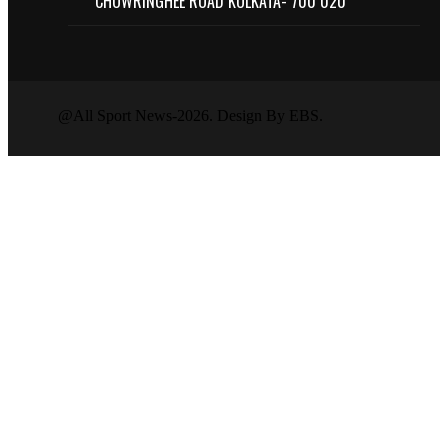
CHOWRINGHEE ROAD KOLKATA- 700 020
@All Sport News-2026. Design By EBS.