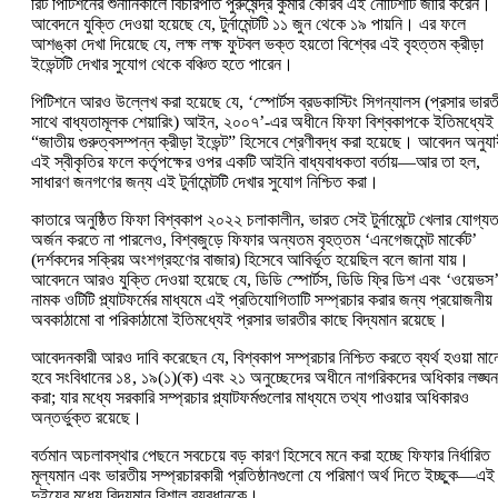
রিট পিটিশনের শুনানিকালে বিচারপতি পুরুষেন্দ্র কুমার কৌরব এই নোটিশটি জারি করেন।
আবেদনে যুক্তি দেওয়া হয়েছে যে, টুর্নামেন্টটি ১১ জুন থেকে ১৯ পায়নি। এর ফলে
আশঙ্কা দেখা দিয়েছে যে, লক্ষ লক্ষ ফুটবল ভক্ত হয়তো বিশ্বের এই বৃহত্তম ক্রীড়া
ইভেন্টটি দেখার সুযোগ থেকে বঞ্চিত হতে পারেন।
পিটিশনে আরও উল্লেখ করা হয়েছে যে, ‘স্পোর্টস ব্রডকাস্টিং সিগন্যালস (প্রসার ভারত
সাথে বাধ্যতামূলক শেয়ারিং) আইন, ২০০৭’-এর অধীনে ফিফা বিশ্বকাপকে ইতিমধ্যেই
“জাতীয় গুরুত্বসম্পন্ন ক্রীড়া ইভেন্ট” হিসেবে শ্রেণীবদ্ধ করা হয়েছে। আবেদন অনুযা
এই স্বীকৃতির ফলে কর্তৃপক্ষের ওপর একটি আইনি বাধ্যবাধকতা বর্তায়—আর তা হল,
সাধারণ জনগণের জন্য এই টুর্নামেন্টটি দেখার সুযোগ নিশ্চিত করা।
কাতারে অনুষ্ঠিত ফিফা বিশ্বকাপ ২০২২ চলাকালীন, ভারত সেই টুর্নামেন্টে খেলার যোগ্যত
অর্জন করতে না পারলেও, বিশ্বজুড়ে ফিফার অন্যতম বৃহত্তম ‘এনগেজমেন্ট মার্কেট’
(দর্শকদের সক্রিয় অংশগ্রহণের বাজার) হিসেবে আবির্ভূত হয়েছিল বলে জানা যায়।
আবেদনে আরও যুক্তি দেওয়া হয়েছে যে, ডিডি স্পোর্টস, ডিডি ফ্রি ডিশ এবং ‘ওয়েভস
নামক ওটিটি প্ল্যাটফর্মের মাধ্যমে এই প্রতিযোগিতাটি সম্প্রচার করার জন্য প্রয়োজনীয়
অবকাঠামো বা পরিকাঠামো ইতিমধ্যেই প্রসার ভারতীর কাছে বিদ্যমান রয়েছে।
আবেদনকারী আরও দাবি করেছেন যে, বিশ্বকাপ সম্প্রচার নিশ্চিত করতে ব্যর্থ হওয়া মান
হবে সংবিধানের ১৪, ১৯(১)(ক) এবং ২১ অনুচ্ছেদের অধীনে নাগরিকদের অধিকার লঙ্ঘন
করা; যার মধ্যে সরকারি সম্প্রচার প্ল্যাটফর্মগুলোর মাধ্যমে তথ্য পাওয়ার অধিকারও
অন্তর্ভুক্ত রয়েছে।
বর্তমান অচলাবস্থার পেছনে সবচেয়ে বড় কারণ হিসেবে মনে করা হচ্ছে ফিফার নির্ধারিত
মূল্যমান এবং ভারতীয় সম্প্রচারকারী প্রতিষ্ঠানগুলো যে পরিমাণ অর্থ দিতে ইচ্ছুক—এই
দুইয়ের মধ্যে বিদ্যমান বিশাল ব্যবধানকে।