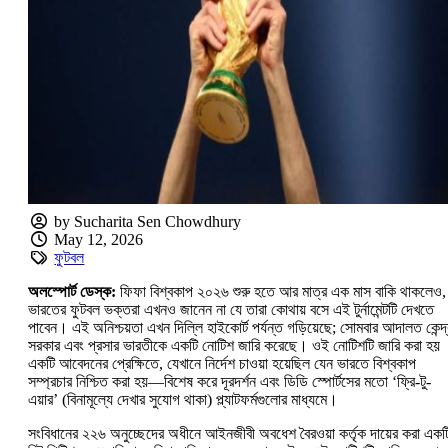
by Sucharita Sen Chowdhury
May 12, 2026
ফুটবল
অলস্পোর্ট ডেস্ক:
ফিফা বিশ্বকাপ ২০২৬ শুরু হতে আর মাত্র এক মাস বাকি থাকলেও,
ভারতের ফুটবল ভক্তরা এখনও জানেন না যে তারা কোথায় বসে এই টুর্নামেন্টটি দেখতে
পাবেন। এই অনিশ্চয়তা এখন দিল্লি হাইকোর্ট পর্যন্ত গড়িয়েছে; সোমবার আদালত কেন্দ্
সরকার এবং প্রসার ভারতীকে একটি নোটিশ জারি করেছে। ওই নোটিশটি জারি করা হয়
একটি আবেদনের প্রেক্ষিতে, যেখানে নির্দেশ চাওয়া হয়েছিল যেন ভারতে বিশ্বকাপ
সম্প্রচার নিশ্চিত করা হয়—বিশেষ করে দূরদর্শন এবং ডিডি স্পোর্টসের মতো ‘ফ্রি-টু-
এয়ার’ (বিনামূল্যে দেখার সুযোগ থাকা) প্ল্যাটফর্মগুলোর মাধ্যমে।
সংবিধানের ২২৬ অনুচ্ছেদের অধীনে আইনজীবী অবধেশ বৈরওয়া কর্তৃক দায়ের করা একট