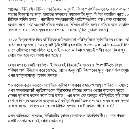
আবেদনে উল্লিখিত বিভিন্ন প্রতিবেদন অনুযায়ী, ফিফা প্রাথমিকভাবে ২০২৬ এবং ২০
সালের বিশ্বকাপের জন্য ভারতের সম্প্রচার প্যাকেজটির মূল্য নির্ধারণ করেছিল প্রায় ১
মিলিয়ন মার্কিন ডলার। পরবর্তীতে সম্প্রচারকারী প্রতিষ্ঠানগুলোর পক্ষ থেকে আগ্রহের
অভাব দেখে, সেই অঙ্কটি কমিয়ে প্রায় ৩৫ মিলিয়ন মার্কিন ডলারে নামিয়ে আনা হয়েছি
বলে জানা যায়। তবে মূল্য হ্রাসের পরেও, কোনও চুক্তি চূড়ান্ত হয়নি।
২০২৬ বিশ্বকাপকে ঘিরে বাণিজ্যিক জটিলতাগুলো পরিস্থিতিকে স্বাভাবিকের চেয়েও বে
কঠিন করে তুলেছে। যেহেতু এই টুর্নামেন্টটি যুক্তরাষ্ট্র, কানাডা এবং মেক্সিকো—এই তি
দেশে যৌথভাবে আয়োজিত হবে, তাই ভারতে অধিকাংশ ম্যাচই গভীর রাতে কিংবা খুব
ভোরে শুরু হবে বলে ধারণা করা হচ্ছে।
যেসব সম্প্রচারকারী প্রতিষ্ঠান ইতিমধ্যেই ক্রিকেটের স্বত্ব বা ‘প্রপার্টি’-তে বিপুল
পরিমাণ অর্থ বিনিয়োগ করে রেখেছে, তাদের জন্য এটি বিজ্ঞাপনের মূল্য এবং দর্শকসংখ্যা
ওপর উল্লেখযোগ্য প্রভাব ফেলছে।
গত কয়েক বছরে ভারতের সামগ্রিক ক্রীড়া সম্প্রচার বাজারেও আমূল পরিবর্তন এসেছে;
এখন সম্প্রচারকারী প্রতিষ্ঠানগুলো ক্রিকেটের বাইরের কোনও খেলার ব্যয়বহুল স্বত্ব
কেনার ব্যাপারে ক্রমশ সতর্ক হয়ে উঠছে। এর ফলে এক অদ্ভুত পরিস্থিতির সৃষ্টি হয়েছ
যেখানে বিশ্বের অন্যতম বৃহত্তম এই ক্রীড়া ইভেন্টটি শুরু হতে আর মাত্র কয়েক সপ্ত
বাকি থাকলেও, ভারতে এর কোনও নিশ্চিত সম্প্রচারকারী এখনও পাওয়া যায়নি।
এমন অনিশ্চয়তা সত্ত্বেও, সর্বভারতীয় ফুটবল ফেডারেশন আত্মবিশ্বাসী যে, শেষ পর্যন্ত
একটি সমাধান অবশ্যই বেরিয়ে আসবে।