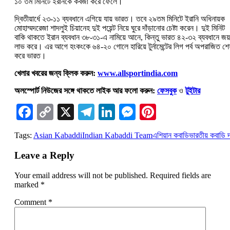
১০ তম মিনিটে ইরানকে কবজা করে ফেলে।
দ্বিতীয়ার্ধে ২৩-১১ ব্যবধানে এগিয়ে যায় ভারত। তবে ২৯তম মিনিটে ইরানি অধিনায়ক
মোহাম্মদরেজা শাদলুই চিয়ানেহ দুই পয়েন্ট নিয়ে ঘুরে দাঁড়ানোর চেষ্টা করেন। দুই মিনিট
বাকি থাকতে ইরান ব্যবধান ৩৮-৩১-এ নামিয়ে আনে, কিন্তু ভারত ৪২-৩২ ব্যবধানে জয়
লাভ করে। এর আগে হংকংকে ৬৪-২০ গোলে হারিয়ে টুর্নামেন্টের লিগ পর্ব অপরাজিত শে
করে ভারত।
খেলার খবরের জন্য ক্লিক করুন:
www.allsportindia.com
অলস্পোর্ট নিউজের সঙ্গে থাকতে লাইক আর ফলো করুন:
ফেসবুক
ও
টুইটার
Facebook
Copy
X
Telegram
LinkedIn
Messenger
Pinterest
Link
Tags:
Asian Kabaddi
Indian Kabaddi Team
এশিয়ান কবাডি
ভারতীয় কবাডি 
Leave a Reply
Your email address will not be published.
Required fields are
marked
*
Comment
*