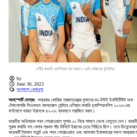
এশীয় কবাডি চ্যাম্পিয়ন হল ভারত। ছবি সৌজন্যে ট্যুইটার
by
June 30, 2023
অন্যান্য খেলাধুলা
অলস্পোর্ট ডেস্ক:
শুক্রবার কোরিয়া প্রজাতন্ত্রের বুসানের ডং-ইউই ইনস্টিটিউট অফ
টেকনোলজি সিওকডাং কালচারাল সেন্টারে এশিয়ান কবাডি চ্যাম্পিয়নশিপ ২০২৩-এর
ফাইনালে ভারত ইরানকে ৪২-৩২ ব্যবধানে পরাজিত করল।
ভারতীয় অধিনায়ক পবন শেহরাওয়াত সুপার ১০ নিয়ে সামনে থেকে নেতৃত্ব দেন। ভারতী
পুরুষ কবাডি দল খেলার প্রথম পাঁচ মিনিটে ইরানের চেয়ে পিছিয়ে ছিল। তবে ডিফেন্ডারদ
কয়েকটি ট্যাকল পয়েন্ট এবং পবন শেহরাওয়াত এবং আসলাম ইনামদারের সফল আক্রমণে