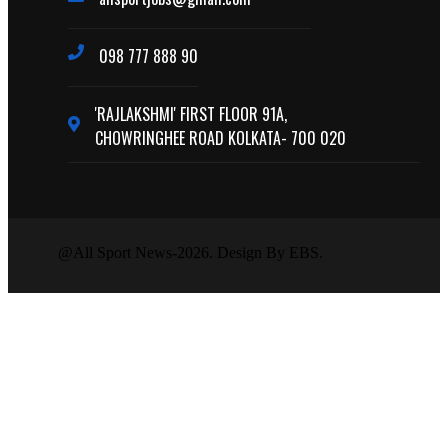
098 777 888 90
'RAJLAKSHMI' FIRST FLOOR 91A,
CHOWRINGHEE ROAD KOLKATA- 700 020
@All Sport News-2026. Design By EBS.