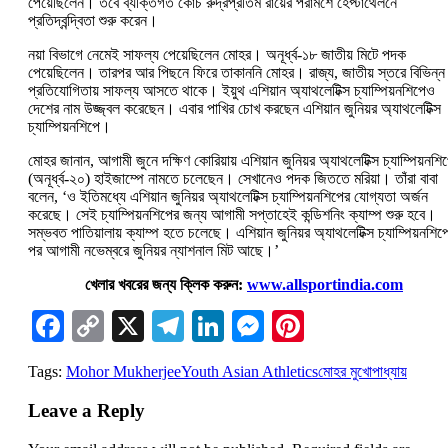
পেয়েছিলেন। তবে ব্যক্তিগত কোচ রুদ্রপ্রতিম রায়ের পরামর্শে হেপ্টাথেলনে
প্রতিদ্বন্দ্বিতা শুরু করেন।
নয়া বিভাগে নেমেই সাফল্য পেয়েছিলেন মোহর। অনূর্ধ্ব-১৮ জাতীয় মিটে পদক
পেয়েছিলেন। তারপর আর পিছনে ফিরে তাকাননি মোহর। রাজ্য, জাতীয় স্তরে বিভিন্ন
প্রতিযোগিতায় সাফল্য আসতে থাকে। ইয়ুথ এশিয়ান অ্যাথলেটিক্স চ্যাম্পিয়নশিপেও
দেশের নাম উজ্জ্বল করেছেন। এবার পাখির চোখ করছেন এশিয়ান জুনিয়র অ্যাথলেটিক্স
চ্যাম্পিয়নশিপে।
মোহর জানান, আগামী জুনে দক্ষিণ কোরিয়ায় এশিয়ান জুনিয়র অ্যাথলেটিক্স চ্যাম্পিয়নশি
(অনূর্ধ্ব-২০) হাইজাম্পে নামতে চলেছেন। সেখানেও পদক জিততে মরিয়া। তাঁরা বাবা
বলেন, ‘ও ইতিমধ্যে এশিয়ান জুনিয়র অ্যাথলেটিক্স চ্যাম্পিয়নশিপের যোগ্যতা অর্জন
করেছে। সেই চ্যাম্পিয়নশিপের জন্য আগামী সপ্তাহেই কন্ডিশনিং ক্যাম্প শুরু হবে।
সম্ভবত পাতিয়ালায় ক্যাম্প হতে চলেছে। এশিয়ান জুনিয়র অ্যাথলেটিক্স চ্যাম্পিয়নশিপ
পর আগামী নভেম্বরে জুনিয়র ন্যাশনাল মিট আছে।’
খেলার খবরের জন্য ক্লিক করুন:
www.allsportindia.com
Facebook
Copy
X
Telegram
LinkedIn
Messenger
Pinterest
Link
Tags:
Mohor Mukherjee
Youth Asian Athletics
মোহর মুখোপাধ্যায়
Leave a Reply