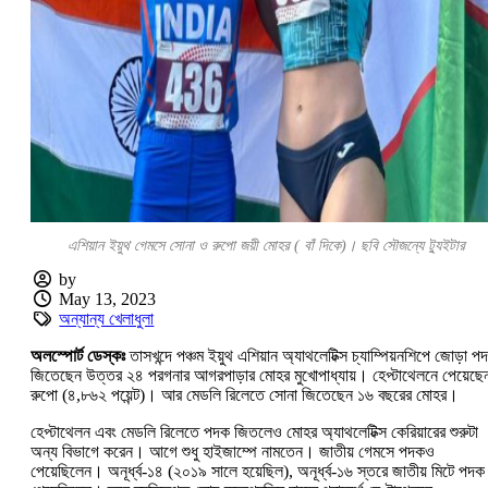
এশিয়ান ইয়ুথ গেমসে সোনা ও রুপো জয়ী মোহর ( বাঁ দিকে)। ছবি সৌজন্যে ট্যুইটার
by
May 13, 2023
অন্যান্য খেলাধুলা
অলস্পোর্ট ডেস্কঃ
তাসখন্দে পঞ্চম ইয়ুথ এশিয়ান অ্যাথলেটিক্স চ্যাম্পিয়নশিপে জোড়া প
জিতেছেন উত্তর ২৪ পরগনার আগরপাড়ার মোহর মুখোপাধ্যায়। হেপ্টাথেলনে পেয়েছে
রুপো (৪,৮৬২ পয়েন্ট)। আর মেডলি রিলেতে সোনা জিতেছেন ১৬ বছরের মোহর।
হেপ্টাথেলন এবং মেডলি রিলেতে পদক জিতলেও মোহর অ্যাথলেটিক্স কেরিয়ারের শুরুটা
অন্য বিভাগে করেন। আগে শুধু হাইজাম্পে নামতেন। জাতীয় গেমসে পদকও
পেয়েছিলেন। অনূর্ধ্ব-১৪ (২০১৯ সালে হয়েছিল), অনূর্ধ্ব-১৬ স্তরে জাতীয় মিটে পদক