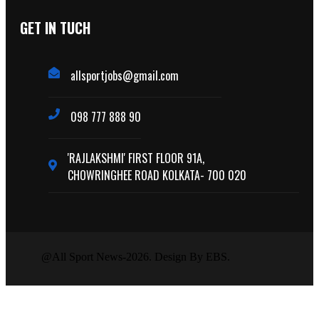
GET IN TUCH
allsportjobs@gmail.com
098 777 888 90
'RAJLAKSHMI' FIRST FLOOR 91A,
CHOWRINGHEE ROAD KOLKATA- 700 020
@All Sport News-2026. Design By EBS.