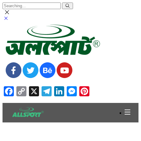
Facebook
Copy
X
Telegram
LinkedIn
Messenger
Pinterest
Link