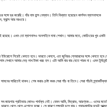
ঙ্গে ড্র করেছি। যাঁর নাম হান্স নেম্যান। তিনি বিখ্যাত হয়েছেন কার্লসন ম্যাগনাসকে
, ফ্রান্স আর নরওয়ে।
খা বই রয়েছে। এখন তো ম্যাগনাসও অনলাইনে দাবা শেখা‌ন। আমার মতে, কোচিংয়ের খুব একটা
লে ইউরোপে গিয়েই খেলতে হবে। ভারতে খেললে, এত জুনিয়র প্লেয়ারদের সঙ্গে খেলতে হবে য
াম সেখানে আমার দেড় লাখ টাকা খরচ হল। এটা আমি বার বার যেতে পারব না। এমন টুর্নামেন্
মনের সারিতেই থাকব। শেষ করার চেষ্টা করব সেরা পাঁচ বা তিনে। সেরা পাঁচটা প্র্যাকটিক্যা
ে বাকি সব জায়গায় প্রতিভার কোনও পার্থক্য নেই। যেমন আমি, মিত্রাভ, আরণ্যক— ওদের মত
খেলে খেলে এগোতে হচ্ছে। সে কারণে লক্ষ্যটা চলে যায়। গ্র্যান্ডমাস্টার হয়েই আত্মতুষ