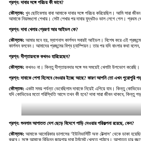
প্রশ্ন: দাবার সঙ্গে পরিচয় কী ভাবে?
কৌস্তভ:
খুব ছোটবেলায় বাবা আমাকে দাবার সঙ্গে পরিচয় করিয়েছিল। আমি সারা জীব
আমাকে নিয়মগুলো শেখায়। সেটা শেখার পর দাবার যুদ্ধটাও ভাল লেগে গেল। প্রথম থ
প্রশ্ন: দাবা খেলার প্রেরণা আর আইডল কে?
কৌস্তভ:
আমার মনে হয়, ম্যাগনাস কার্লসন সবারই আইডল। বিশেষ করে এই প্রজন্মে
কার্লসন বলবেন। আমাদের প্রজন্মের বিশ্ব চ্যাম্পিয়ন। তার পর যদি বাংলার কথা বলেন
প্রশ্ন: দীপ্তায়নকে কখনও হারিয়েছেন?
কৌস্তভ:
কখনও না। কিন্তু দীপ্তায়নদার সঙ্গে সব সময়েই খেলাটা উপভোগ করেছ
প্রশ্ন: দাবাকে পেশা হিসেবে নেওয়ার ইচ্ছে আছে? কারণ আপনি তো এখন পুরোপুরি প
কৌস্তভ:
একটা সময় পর্যন্ত ভেবেছিলাম দাবাকে নিয়েই এগিয়ে যাব। কিন্তু কোভিডে
যদি কোভিডের মতো পরিস্থিতি আসে তখন কী হবে? দাবা সারা জীবন থাকবে, কিন্তু পড
প্রশ্ন: শুনলাম আপাতত দেশ ছেড়ে বিদেশে পাড়ি দেওয়ার পরিকল্পনা রয়েছে, কেন?
কৌস্তভ:
আমাকে আমেরিকার ডালাসের ‘ইউনিভার্সিটি অফ টেক্সাস’ থেকে ডাকা হয়েছ
করবে। সঙ্গে আমাকে বিভিন্ন জায়গায় দাবা টুর্নামেন্ট খেলতে পাঠাবে। আপাতত চা