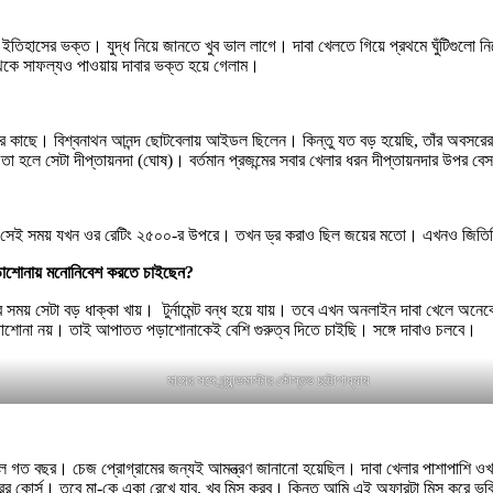
ন ইতিহাসের ভক্ত। যুদ্ধ নিয়ে জানতে খুব ভাল লাগে। দাবা খেলতে গিয়ে প্রথমে ঘুঁটিগুলো 
েকে সাফল্যও পাওয়ায় দাবার ভক্ত হয়ে গেলাম।
র কাছে। বিশ্বনাথন আনন্দ ছোটবেলায় আইডল ছিলেন। কিন্তু যত বড় হয়েছি, তাঁর অবসরে
, তা হলে সেটা দীপ্তায়নদা (ঘোষ)। বর্তমান প্রজন্মের সবার খেলার ধরন দীপ্তায়নদার উপর
ি। সেই সময় যখন ওর রেটিং ২৫০০-র উপরে। তখন ড্র করাও ছিল জয়ের মতো। এখনও জিত
ড়াশোনায় মনোনিবেশ করতে চাইছেন?
র সময় সেটা বড় ধাক্কা খায়। টুর্নামেন্ট বন্ধ হয়ে যায়। তবে এখন অনলাইন দাবা খেলে
়াশোনা নয়। তাই আপাতত পড়াশোনাকেই বেশি গুরুত্ব দিতে চাইছি। সঙ্গে দাবাও চলবে।
মায়ের সঙ্গে গ্র্যান্ডমাস্টার কৌস্তভ চট্টোপাধ্যায়
িল গত বছর। চেজ প্রোগ্রামের জন্যই আমন্ত্রণ জানানো হয়েছিল। দাবা খেলার পাশাপাশি ও
র বছরের কোর্স। তবে মা-কে একা রেখে যাব, খুব মিস করব। কিন্তু আমি এই অফারটা মিস করে