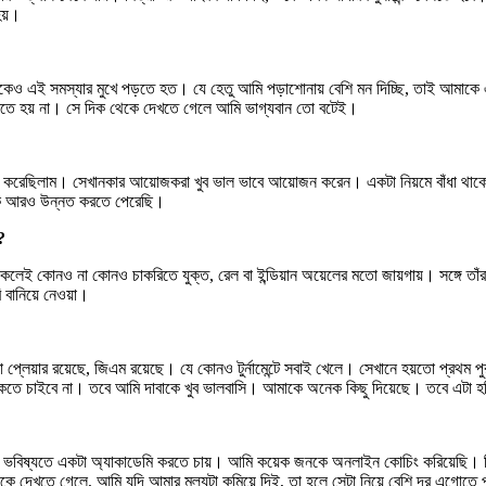
হয়।
কেও এই সমস্যার মুখে পড়তে হত। যে হেতু আমি পড়াশোনায় বেশি মন দিচ্ছি, তাই আমাকে এই
বতে হয় না। সে দিক থেকে দেখতে গেলে আমি ভাগ্যবান তো বটেই।
ন্টেই করেছিলাম। সেখানকার আয়োজকরা খুব ভাল ভাবে আয়োজন করে‌ন। একটা নিয়মে বাঁধা থাকে
েকে আরও উন্নত করতে পেরেছি।
?
া সকলেই কোনও না কোনও চাকরিতে যুক্ত, রেল বা ইন্ডিয়ান অয়েলের মতো জায়গায়। সঙ্গে ত
বানিয়ে নেওয়া।
া প্লেয়ার রয়েছে, জিএম রয়েছে। যে কোনও টুর্নামেন্টে সবাই খেলে। সেখানে হয়তো প্রথম
ই থাকতে চাইবে না। তবে আমি দাবাকে খুব ভালবাসি। আমাকে অনেক কিছু দিয়েছে। তবে এটা
বিষ্যতে একটা অ্যাকাডেমি করতে চায়। আমি কয়েক জনকে অনলাইন কোচিং করিয়েছি। ক
ে দেখতে গেলে, আমি যদি আমার মূল্যটা কমিয়ে দিই, তা হলে সেটা নিয়ে বেশি দূর এগোতে 