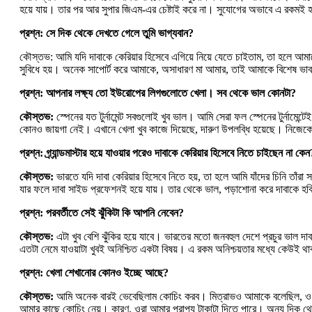
হয়ে যায়। তার পর আর সুপার জিএম-এর চেষ্টাই করে না। সুযোগের অভাবে এ রকমই 
প্রশ্ন: সে দিক থেকে দেখতে গেলে তুমি ভাগ্যবান?
কৌস্তভ: আমি যদি দাবাকে কেরিয়ার হিসেবে এগিয়ে নিয়ে যেতে চাইতাম, তা হলে আমা
সুবিধে হয়। অনেক সাপোর্ট করে আমাকে, অসাধারণ মা আমার, তাই আমাকে বিশেষ ভা
প্রশ্ন: আপনার লক্ষ্য তো ইউরোপের লিগগুলোতে খেলা। সব থেকে ভাল কোনটা?
কৌস্তভ:
স্পেনের যত টুর্নামেন্ট সবগুলোই খুব ভাল। আমি সেরা ফল স্পেনের টুর্নামে
কোনও জায়গা নেই। এখানে খেলা খুব কাজে দিয়েছে, দারুণ উপলব্ধি হয়েছে। নিজ
প্রশ্ন: গ্র্যান্ডমাস্টার হয়ে যাওয়ার পরেও দাবাকে কেরিয়ার হিসেবে নিতে চাইছেন না কেন
কৌস্তভ:
ভারতে যদি দাবা কেরিয়ার হিসেবে নিতে হয়, তা হলে আমি যাঁদের চিনি তাঁর
যার ফলে দাবা সাইড প্রফেশনই হয়ে যায়। তার থেকে ভাল, পড়াশোনা করে দাবাকে হবি 
প্রশ্ন: পরবর্তীতে সেই ঝুঁকিটা কি আপনি নেবেন?
কৌস্তভ:
এটা খুব বেশি ঝুঁকির হয়ে যাবে। ভারতের মতো জনবহুল দেশে প্রচুর ভাল দাব
এতটা নেমে যাওয়াটা খুবই অনিশ্চিত একটা বিষয়। এ রকম অনিশ্চয়তার মধ্যে কেউ
প্রশ্ন: খেলা শেখানোর কোনও ইচ্ছে আছে?
কৌস্তভ:
আমি অনেক বারই ভেবেছিলাম কোচিং করব। মিত্রাভও আমাকে বলেছিল, ও ভ
আমার কাছে কোচিং নেয়। কারণ, ওরা আমার প্রাপ্য টাকাটা দিতে পারে। অন্য দিক থেক