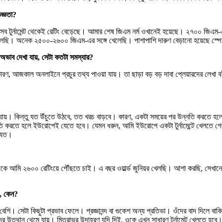
িজ্ঞতা?
ব টুর্নামেন্ট থেকেই রেটিং বেড়েছে। আমার শেষ জিএম নর্ম ওখানেই হয়েছে। ২৭০০ জিএম-এর স
েলেছি। অনেক ২৫০০-২৬০০ জিএম-এর সঙ্গে খেলেছি। পাশাপাশি দারুণ বেড়ানো হয়েছে স্পেন
া অভাব দেখা যায়, সেটা কতটা সমস্যার?
কারণ, আজকাল অনলাইনে প্রচুর তথ্য পাওয়া যায়। তা ছাড়া বড় বড় দাবা প্লেয়ারদের লে
ানো যায়। কিন্তু যত উঁচুতে উঠবে, তত খরচ বাড়বে। কারণ, একটা সময়ের পর উন্নতি করতে হ
ন্নতি করতে হলে ইউরোপেই যেতে হবে। যেমন ধরুন, আমি ইউরোপে একটা টুর্নামেন্টে খেলতে গেল
 যেত।
কে আমি ২৬০০ রেটিংয়ে পৌঁছতে চাই। এ বছর ওয়ার্ল্ড জুনিয়র খেলছি। আশা করছি, সেখানে সা
া, কেন?
 বেশি। সেটা কিছুটা প্রভাব ফেলে। প্রজ্ঞানন্দ বা গুকেশ অন্য প্রতিভা। ওঁদের বাদ দিল
 থেমে যায়। মিত্রাভর উদাহরণ যদি দিই, ওকে এখন সাধারণ টুর্নামেন্ট খেলতে হবে। ভারতে 