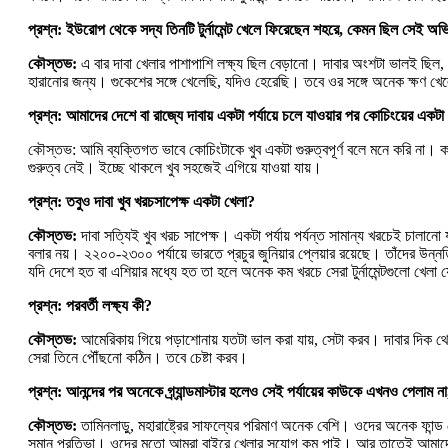
প্রশ্ন: ইউরোপ থেকে সদ্য তিনটি টুর্নামেন্ট খেলে ফিরেছেন শহরে, কেমন ছিল সেই অভ
কৌস্তভ:
এ বার দাবা খেলার পাশাপাশি লক্ষ্য ছিল বেড়ানো। দাবার অংশটা ভালই ছিল, স
হারানোর জন্য। গুকেশের সঙ্গে খেলেছি, যদিও হেরেছি। তবে ওর সঙ্গে অনেক ক্ষণ খ
প্রশ্ন: আমাদের দেশে বা রাজ্যে দাবায় একটা পর্যায়ে চলে যাওয়ার পর কোচিংয়ের একট
কৌস্তভ: আমি ব্যক্তিগত ভাবে কোচিংটাকে খুব একটা গুরুত্বপূর্ণ বলে মনে করি না। 
গুরুত্ব নেই। ইচ্ছে থাকলে খুব সহজেই এগিয়ে যাওয়া যায়।
প্রশ্ন: তবুও দাবা খুব খরচসাপেক্ষ একটা খেলা?
কৌস্তভ:
দাবা সত্যিই খুব খরচ সাপেক্ষ। একটা পর্যায় পর্যন্ত সামান্য খরচেই চাল
বলার নয়। ২২০০-২৩০০ পর্যায়ে ভারতে প্রচুর জুনিয়ার প্লেয়ার রয়েছে। তাঁদের উ
যদি দেশে হত বা এশিয়ার মধ্যে হত তা হলে অনেক কম খরচে সেরা টুর্নামেন্টগুলো খেলা
প্রশ্ন: পরবর্তী লক্ষ্য কী?
কৌস্তভ:
আমেরিকায় গিয়ে পড়াশোনায় যতটা ভাল করা যায়, সেটা করব। দাবার দিক থে
সেরা তিনে পৌঁছনো কঠিন। তবে চেষ্টা করব।
প্রশ্ন: আনন্দের পর অনেকে গ্র্যান্ডমাস্টার হলেও সেই পর্যায়ের কাউকে এখনও পেলাম ন
কৌস্তভ:
তামিনলাড়ু, মহারাষ্ট্রের সাফল্যের পরিমাণ অনেক বেশি। ওদের অনেক ফান্ড
সমান প্রতিভা। ওদের মতো আমরা বাইরে খেলার সুযোগ কম পাই। আর তাতেই আমাদের উত্থান