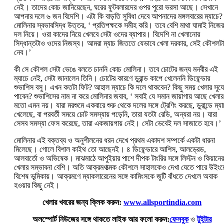
নেই। তাদের কোচ জানিয়েছেন, ঘরের ফুটবলারদের ওপর পুরো ভরসা আছে। সেখানে
আপনার দলে ৬ জন বিদেশি। এটা কি বাড়তি সুবিধা দেবে আপনাদের মঙ্গলবারের ম্যাচে?‌
মোলিনার স্বভাবসিদ্ধ উত্তর, ‘‌ প্রতিপক্ষকে সমীহ করি। তবে বেশি মাথা ঘামাই নিজের
দল নিয়ে। ওরা কাদের নিয়ে খেলবে সেটা ওদের ব্যাপার। বিদেশি না খেলানোর
সিদ্ধান্তটাও ওদের নিজস্ব। আমরা ম্যাচ জিততে যেভাবে খেলা দরকার, সেই কৌশলট
নেব।’‌
কী সে কৌশল সেটা ভেঙে বলতে চাননি কোচ মোলিনা। তবে চোটের জন্য মনবীর এই
ম্যাচে নেই, সেটা জানালেন তিনি। চোটের কারণে ডুরান্ড কাপে খেলেননি ডিফেন্ডার
শুভাশিস বসু। এখন কতটা ফিট?‌ আহাল ম্যাচে কি দলে থাকবেন?‌ কিছু সময় খেলার সুয
পাবেন?‌ শুভাশিসের নাম না করে মোলিনার জবাব, ‘‌ সবাই যে সমান জায়াগায় আছে খেলার
মতো এমন নয়। যারা মরশুমে একবারে শুরু থেকে দলের সঙ্গে ট্রেণিং করছে, ডুরান্ডে ম্যা
খেলেছে, বা পরবর্তী সময়ে চোট সমস্যায় পড়েনি, তারা যতটা রেডি, অন্যরা নয়। যারা
সেসব সমস্যা ফেস করেছে, তারা একজায়গায় নেই। সেটা ভেবেই দল সাজাতে হবে।’‌
মোলিনার এই বক্তব্য ও অনুশীলনের ধরন দেখে প্রথম একাদশ সম্পর্কে একটা ধারনা
মিলেছে। গোলে বিশাল কাইথ তো আছেনই। ৪ ডিফেন্ডারে আশিস, আলড্রেড,
আলবার্তো ও অভিষেক। মাঝমাঠে আপুইয়ার পাশে দীপক টাংরির সঙ্গে লিস্টন ও কিয়ানের
খেলার সম্ভাবনা বেশি। অতি আক্রমণাত্মক কৌশলে সাহালকেও দেখা যেতে পারে উইংয়
বিশেষ ভূমিকায়। আক্রমণে ম্যাকলারেনের সঙ্গে কামিংসকে জুটি বাঁধতে দেখলে অবাক
হওয়ার কিছু নেই।
খেলার খবরের জন্য ক্লিক করুন:
www.allsportindia.com
অলস্পোর্ট নিউজের সঙ্গে থাকতে লাইক আর ফলো করুন:
ফেসবুক
ও
টুইটার