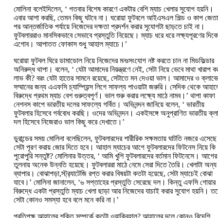
মোলিনা বলেইদিলেন, ‘‌ গতবার বিশেষ কারণে একটার বেশি ম্যাচ খেলার সুযোগ হয়নি।
এবার আশা করছি, তেমন কিছু ঘটবে না। ঘরোয়া ফুটবলে আইএসএল শিল্ড ও কাপ জেতা
পর আন্তর্জাতিক পর্যায়ে নিজেদের দক্ষতা প্রদর্শন করার সুযোগটা ছাড়তে চাই না।
ফুটবলাররাও মানসিকভাবে সেভাবে প্রস্তুতি নিয়েছে। ম্যাচ ধরে ধরে লক্ষ্যপূরণের দিকে
এগোব। আপাতত ফোকাস শুধু আহাল ম্যাচে।’‌
ঘরোয়া ফুটবল ঘিরে ডামাডোল নিয়ে নিজেদের মনঃসংযোগ নষ্ট করতে চান না মিডফিল্ডার
অনিরুদ্ধ থাপা। বলেন, ‘‌ যেটা আমাদের নিয়ন্ত্রণে নেই, সেটা নিয়ে ভেবে মাথা খারাপ ক
লাভ কী?‌ বরং যেটা হাতের সামনে রয়েছে, সেটাতে মন দেওয়া ভাল। আমাদের ও ক্লাবে
সম্মানের জন্য এএফসি চ্যাম্পিয়ন্স লিগে সাফল্য পাওয়াটা জরুরি। সেদিক থেকে আহাল
বিরুদ্ধে প্রথম ম্যাচ বেশ গুরুত্বপূর্ণ। ভাল শুরু করার লক্ষ্যে মাঠে নামব।’‌ থাপা কাফা
নেশনস কাপে ভারতীয় দলের সাফল্যে গর্বিত। অভিনন্দন জানিয়ে বলেন, ‘‌ ভারতীয়
ফুটবলার হিসেবে গর্ববোধ করছি। ওদের অভিনন্দন। একইসঙ্গে অনুপ্রাণিত ভারতীয় ক্ল
দল হিসেবে নিজেরাও ভাল কিছু করে দেখাতে।’‌
ডুরান্ডের সময় মোলিনা বলেছিলেন, ফুটবলারদের শারীরিক সক্ষমতায় ঘাটতি নজরে এসেছ
সেটা পূরণ করায় জোর দিতে হবে। আহাল ম্যাচের আগে ফুটবলারদের ফিটনেস নিয়ে কি
পুরোপুরি সন্তুষ্ট?‌ মোলিনার উত্তর, ‘‌ আমি খুশি ফুটবলারদের বর্তমান ফিটনেসে। আগের
তুলনায় অনেক উন্নতি হয়েছে। ফুটবলাররা মাঠে নেমে সেরা দিতে তৈরি। খেলাটা অন্য
ব্যাপার। বোঝাপড়া,স্ট্র‌্যাটেজি রপ্ত করার বিষয়টা কতটা হয়েছে, সেটা ম্যাচেই বোঝা
যাবে।’‌ মোলিনা জানালেন, ‘‌৬ সপ্তাহের প্রস্তুতি সেরেছে দল। কিন্তু এফসি গোয়ার
বিরুদ্ধে একটা প্রস্তুতি ম্যাচ খেলা ছাড়া আর নিজেদের যাচাই করার সুযোগ হয়নি। তব
সেটা কোনও সমস্যা হবে বলে মনে করি না।’‌
প্রতিপক্ষ আহালের শক্তি সম্পর্কে কতটা ওয়াকিবহাল?‌ আহালের দলে কোনও বিদেশি