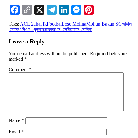
Facebook
Copy
X
Telegram
LinkedIn
Messenger
Pinterest
Link
Tags:
ACL 2
ahal fk
Football
Jose Molina
Mohun Bagan SG
আহাল
এফকে
এসিএল ২
ফুটবল
মোহনবাগান এসজি
হোসে মোলিনা
Leave a Reply
Your email address will not be published.
Required fields are
marked
*
Comment
*
Name
*
Email
*