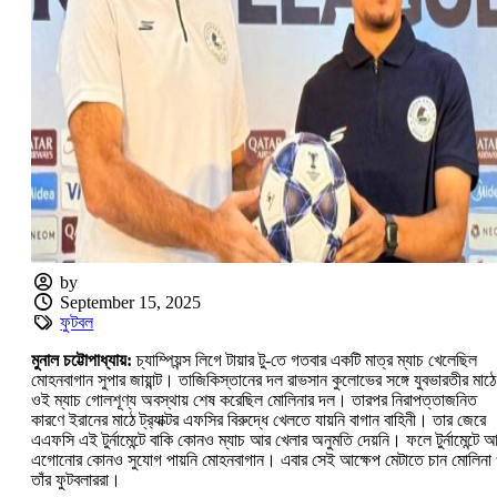
by
September 15, 2025
ফুটবল
মুনাল চট্টোপাধ্যায়:‌
চ্যাম্পিয়ন্স লিগে টায়ার টু-‌তে গতবার একটি মাত্র ম্যাচ খেলেছিল
মোহনবাগান সুপার জায়ান্ট। তাজিকিস্তানের দল রাভসান কুলোভের সঙ্গে যুবভারতীর মাঠে
ওই ম্যাচ গোলশূণ্য অবস্থায় শেষ করেছিল মোলিনার দল। তারপর নিরাপত্তাজনিত
কারণে ইরানের মাঠে ট্র‌্যাক্টর এফসির বিরুদ্ধে খেলতে যায়নি বাগান বাহিনী। তার জেরে
এএফসি এই টুর্নামেন্টে বাকি কোনও ম্যাচ আর খেলার অনুমতি দেয়নি। ফলে টুর্নামেন্টে 
এগোনোর কোনও সুযোগ পায়নি মোহনবাগান। এবার সেই আক্ষেপ মেটাতে চান মোলিনা
তাঁর ফুটবলাররা।