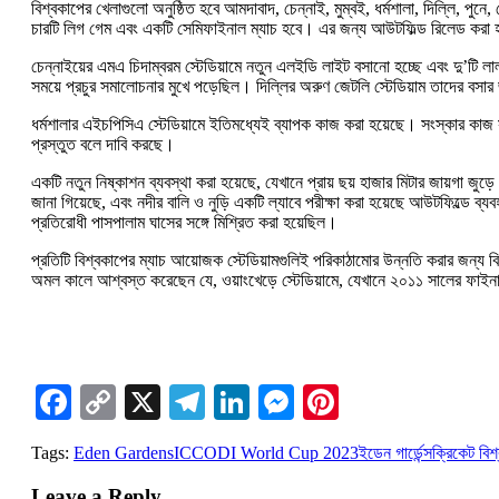
বিশ্বকাপের খেলাগুলো অনুষ্ঠিত হবে আমদাবাদ, চেন্নাই, মুম্বই, ধর্মশালা, দিল্লি, পুনে, 
চারটি লিগ গেম এবং একটি সেমিফাইনাল ম্যাচ হবে। এর জন্য আউটফিল্ড রিলেড করা হব
চেন্নাইয়ের এমএ চিদাম্বরম স্টেডিয়ামে নতুন এলইডি লাইট বসানো হচ্ছে এবং দু’টি
সময়ে প্রচুর সমালোচনার মুখে পড়েছিল। দিল্লির অরুণ জেটলি স্টেডিয়াম তাদের বসার
ধর্মশালার এইচপিসিএ স্টেডিয়ামে ইতিমধ্যেই ব্যাপক কাজ করা হয়েছে। সংস্কার কাজ সম্
প্রস্তুত বলে দাবি করছে।
একটি নতুন নিষ্কাশন ব্যবস্থা করা হয়েছে, যেখানে প্রায় ছয় হাজার মিটার জায়গা জুড
জানা গিয়েছে, এবং নদীর বালি ও নুড়ি একটি ল্যাবে পরীক্ষা করা হয়েছে আউটফিল্ডে ব
প্রতিরোধী পাসপালাম ঘাসের সঙ্গে মিশ্রিত করা হয়েছিল।
প্রতিটি বিশ্বকাপের ম্যাচ আয়োজক স্টেডিয়ামগুলিই পরিকাঠামোর উন্নতি করার জন্য
অমল কালে আশ্বস্ত করেছেন যে, ওয়াংখেড়ে স্টেডিয়ামে, যেখানে ২০১১ সালের ফাইন
Facebook
Copy
X
Telegram
LinkedIn
Messenger
Pinterest
Link
Tags:
Eden Gardens
ICC
ODI World Cup 2023
ইডেন গার্ডেন্স
ক্রিকেট বি
Leave a Reply