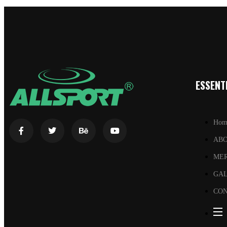
ESSENTI
Hom
AB
ME
GA
CON