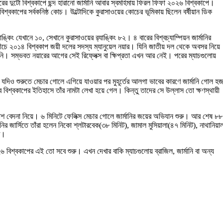
র দুটো বিশ্বকাপে ছন্দ হারানো জার্মানি আবার স্বমহিমায় ফিরল ফিফা ২০২৬ বিশ্বকাপে।
বিশ্বকাপের সর্বকনিষ্ঠ কোচ। উল্টোদিকে কুরাসাওয়ের কোচের ভূমিকায় ছিলেন বর্ষীয়ান ডিক
ং যেখানে ১০, সেখানে কুরাসাওয়ের র‌্যাঙ্কিং ৮২। ৪ বারের বিশ্বচ্যাম্পিয়ন জার্মানির
নীচে ২০১৪ বিশ্বকাপ জয়ী দলের সদস্য ম্যানুয়েল নয়ার। যিনি জাতীয় দল থেকে অবসর নিয়ে
েনি। সম্ভবত নয়ারের আগের সেই রিফ্লেক্স বা ক্ষিপ্রতা এখন আর নেই। পরের ম্যাচগুলোয়
। যদিও শুরুতে মেচার গোলে এগিয়ে যাওয়ার পর মুহূর্তের আলগা ভাবের কারণে জার্মানি গোল হ
শ্বকাপের ইতিহাসে তাঁর নামটা লেখা হয়ে গেল। কিন্তু তাদের সে উল্লাস তো ক্ষণস্থায়ী
 বেদনা নিয়ে। ৬ মিনিটে ফেলিক্স মেচার গোলে জার্মানির জয়ের অভিযান শুরু। আর শেষ ৮৮
জার্সিতে তাঁরা হলেন নিকো শ্লটারবেক(‌৩৮ মিনিট)‌, জামাল মুসিয়ালা(‌৪৭ মিনিট)‌, নাথানিয়া
ত।
িশ্বকাপের এই তো সবে শুরু। এখন দেখার বাকি ম্যাচগুলোয় ব্রাজিল, জার্মানি বা অন্য