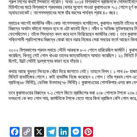
গ্রুপ লিগের বাধাই টপকাতে পারেনি। অথচ ২০১৪ বিশ্বকাপে ব্রাজিলকে সেমিফাইনালে ব
হিউস্টনের মাঠে বিশ্বকাপে প্রথমবার খেলার সুযোগ পাওয়া কুরাসাওকে ৭-‌১ গোলে চূর্ণ
অ্যাডভোকেট। নাগেলসম্যানের সঙ্গে যাঁর বয়সের পার্থক্য প্রায় ৪০ বছর।
ম্যাচের আগেই জার্মানির নবীন কোচ নাগেলসম্যান বলেছিলেন, কুরাসাও ম্যাচটা তাঁদের ক
বিরুদ্ধে অঘটন ঘটানো সম্ভব হবে না এটা জানাই ছিল। নবীন ও অভিজ্ঞ ফুটবলারদের 
ফেলেছিলেন। তাঁকে সিদ্ধান্ত বদল করে দলে ফিরিয়েছেন জার্মানির কোচ। তবে কুরাসাও
শক্তিশালী প্রতিপক্ষের বিরুদ্ধে বোঝা যাবে নয়ার নিজের সেরা সময়ের ফর্মে আছেন 
২০০২ বিশ্বকাপের প্রথম ম্যাচে সৌদি আরবকে ৮-‌০ গোলে হারিয়েছিল জার্মানি। কুরাসা
করেছিল, কিন্তু সেই গোল খাওয়া তাদের জাত্যাভিমানে আঘাত করেছিল। ২১ মিনিটে লি
ছিলই, উল্টে সেটাই দুঃস্বপ্নের কারণ হয়ে দাঁড়ায়।
কথায় আছে ঘুমন্ত সিংহকে খোঁচা দিয়ে জাগাতে নেই। তাহলে বিপদ। ১ লাখ ৫৮ হাজার
মিনিটে হাভার্টজের গোলে। কাই হাভার্টজ নিজে করেছেন ২ গোল। তাঁর প্রথম গোল এসেছিল 
ব্রাউন(‌৬৮ মিনিট)‌, ডেনিজ উনদাভ(‌৭৮ মিনিট)‌। কুরাসাওয়ের গোলকিপার এলয় রুম বে
তবে কুরাসাওয়ের বিরুদ্ধে ৭-‌১ গোলে জিতে ব্রাজিলের করা ২৩৮ গোলকে টপকে ২৩৯ গোল
দলগুলো কে কত গোল পায়, জার্মানিকে টপকে যেতে পারে কিনা ব্রাজিল বেশি গোল করে,
Facebook
Copy
X
Telegram
LinkedIn
Messenger
Pinterest