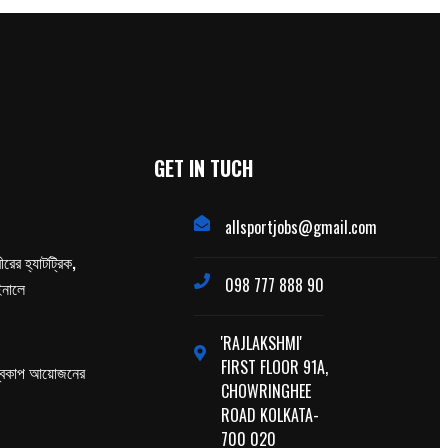
GET IN TUCH
allsportjobs@gmail.com
ের হ্যাটট্রিক,
098 777 888 90
াইনালে
'RAJLAKSHMI'
FIRST FLOOR 91A,
্বকাপ আয়োজনের
CHOWRINGHEE
ROAD KOLKATA-
700 020