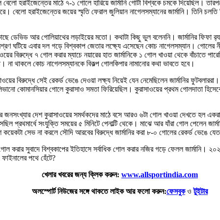
েলো হরাইজেন্তের মাঠে ৭-‌১ গোলে হারিয়ে জার্মানি গোটা বিশ্বকে চমকে দিয়েছিল। তারপরে
 করে। বেলো হরাইজেন্তের জয়ের স্মৃতি ফেরাল জুলিয়ান নাগেলসম্যানের জার্মানি। তিনি চলতি 
াছে ডেভিড আর গোলিয়াথের লড়াইয়ের মতো। কথাটা কিছু ভুল বলেননি। জার্মানির ফিফা র‌্যাঙ্কি
মিশ্রণ ঘটিয়ে এবার দল গড়ে বিশ্বকাপ জেতার লক্ষ্যে এসেছেন কোচ নাগেলসম্যান। গোলের 
য়ের বিরুদ্ধে ৭ গোল করার ম্যাচে নয়ারের হাত জার্মানিকে ১ গোল খাওয়া থেকে বাঁচাতে পার
কিনা। না থাকলে কোচ নাগেলসম্যানকে বিকল্প গোলকিপার নামানোর কথা ভাবতে হবে।
ওয়ের বিরুদ্ধে সেই রেকর্ড ভেঙে দেওয়া লক্ষ্য নিয়েই যেন নেমেছিলেন জার্মানির ফুটবলাররা
ভানো কোমানসিয়ার গোলে কুরাসাও সমতা ফিরিয়েছিল। কুরাসাওয়ের প্রথম গোলদাতা হিসেবে বি
 জনসংখ্যার দেশ কুরাসাওয়ের সমর্থকদের মাঠে বসে আরও ৬টা গোল খাওয়া দেখতে হল একরাশ
প্রথমার্ধে সংযুক্তি সময়ের ৫ মিনিটে পেনাল্টি থেকে। মাঝে আর যাঁরা গোল পেলেন জার্মানির 
শ কয়েকটা সেভ না করলে সৌদি আরবের বিরুদ্ধে জার্মানির করা ৮-‌০ গোলের রেকর্ড ভেঙে যে
 করার সুবাদে বিশ্বকাপের ইতিহাসে সর্বাধিক গোল করার নজির গড়ে ফেলল জার্মানি। ২০২৬ ব
 ফাইনালের পথে হেঁটে?‌
খেলার খবরের জন্য ক্লিক করুন:
www.allsportindia.com
অলস্পোর্ট নিউজের সঙ্গে থাকতে লাইক আর ফলো করুন:
ফেসবুক
ও
টুইটার