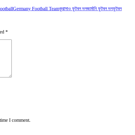
ootball
Germany Football Team
কুরাসাও ফুটবল দল
জার্মানি ফুটবল দল
ফুটবল
ked
*
 time I comment.