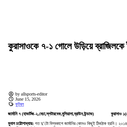
কুরাসাওকে ৭-‌১ গোলে উড়িয়ে ব্রাজিলকে 
by allsports-editor
June 15, 2026
ফুটবল
জার্মানি ৭ (‌হাভার্টজ-‌২,মেচা,স্লটারবেক,মুসিয়ালা,ব্রাউন,উন্ডাভ)‌
কুরাসাও ১(‌
মুনাল চট্টোপাধ্যায়:‌
গত দু’‌টো বিশ্বকাপে জার্মানির কোনও কিছুই ঠিকঠাক হয়নি। ২০১৪