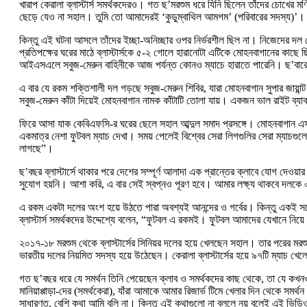
খারাপ কেরালা ব্লাস্টার্স সমর্থকদেরও। গত ছ’মরশুম ধরে যিনি ছিলেন তাঁদের চোখের 
ছেড়ে যেও না সহাল। তুমি তো আমাদেরই ‘কুডুম্বাথিল আমগম’ (পরিবারের সদস্য)’।
কিন্তু এই ঘটনা আসলে তাঁদের ইচ্ছা-অনিচ্ছার ওপর নির্ভরশীল ছিল না। নিজেদের দল 
প্রতিপক্ষের ঘরের মাঠে ব্লাস্টার্সকে ৫-২ গোলে হারানোটা এটিকে মোহনবাগানের কাছে 
আইএসএলে সবুজ-মেরুন বাহিনীকে আজ পর্যন্ত কোনও ম্যাচে হারাতে পারেনি। ছ’বারের
এ বার যে রকম শক্তিশালী দল গড়ছে সবুজ-মেরুন শিবির, যারা মোহনবাগান সুপার জায়
সবুজ-মেরুন কাঁটা দিয়েই মোহনবাগান নামক কাঁটাটি তোলা যায়। একজন ভাল রাইট ব্
ফিরে আসা যাক কেবিএফসি-র ঘরের ছেলে সহাল আব্দুল সমাদ প্রসঙ্গে। মোহনবাগান এস
একমাত্র নেশা ফুটবল ম্যাচ দেখা। সময় পেলেই বিশ্বের সেরা লিগগুলির সেরা ম্যাচগু
লাগছে”।
ছ’বছর ব্লাস্টার্সে থাকার পরে দেশের সম্পূর্ণ আলাদা এক প্রান্তের ক্লাবে যোগ দ
সুযোগ হয়নি। আশা করি, এ বার সেই স্বপ্নও পূরণ হবে। আমার লক্ষ্য থাকবে দলকে এ
এ রকম একটা দলের অংশ হয়ে উঠতে পারা অবশ্যই আনন্দের ও গর্বের। কিন্তু একই সঙ্গে
ব্লাস্টার্স সমর্থকদের উদ্দেশ্যে বলেন, “ফুটবল এ রকমই। ফুটবল আমাদের যেখানে নি
২০১৭-১৮ মরশুম থেকে ব্লাস্টার্সের সিনিয়র দলের হয়ে খেলছেন সহাল। তার পরের ম
ভারতীয় দলের নিয়মিত সদস্য হয়ে উঠেছেন। কেরালা ব্লাস্টার্সের হয়ে ৯৭টি ম্যাচ 
গত ছ’বছর ধরে যে সমর্থন তিনি পেয়েছেন ক্লাব ও সমর্থকদের কাছ থেকে, তা যে কখনও ভ
মানিয়াপ্পাড়া-দের (সমর্থকেরা), যাঁরা আমাকে আমার রিজার্ভ টিমে খেলার দিন থেক
সাধারণত, বেশি কথা আমি বলি না। কিন্তু এই কথাগুলো না বললে নয় বলেই এই ভি