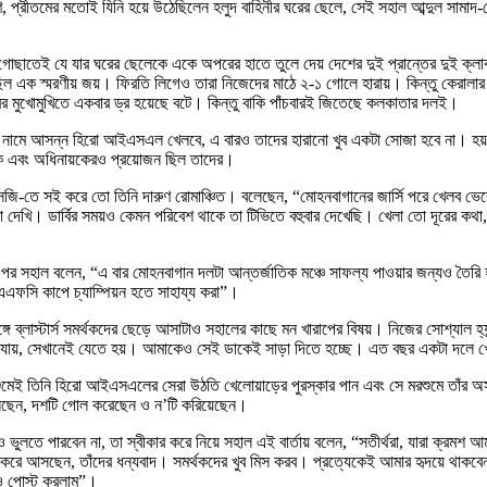
মণি, প্রীতমের মতোই যিনি হয়ে উঠেছিলেন হলুদ বাহিনীর ঘরের ছেলে, সেই সহাল আব্দুল সাম
গোছাতেই যে যার ঘরের ছেলেকে একে অপরের হাতে তুলে দেয় দেশের দুই প্রান্তের দুই ক্লা
ছিল এক স্মরণীয় জয়। ফিরতি লিগেও তারা নিজেদের মাঠে ২-১ গোলে হারায়। কিন্তু কেরালার 
 মুখোমুখিতে একবার ড্র হয়েছে বটে। কিন্তু বাকি পাঁচবারই জিতেছে কলকাতার দলই।
ান্ট নামে আসন্ন হিরো আইএসএল খেলবে, এ বারও তাদের হারানো খুব একটা সোজা হবে না। হয়
যাক এবং অধিনায়কেরও প্রয়োজন ছিল তাদের।
জি-তে সই করে তো তিনি দারুণ রোমাঞ্চিত। বলেছেন, “মোহনবাগানের জার্সি পরে খেলব ভেব
লো দেখি। ডার্বির সময়ও কেমন পরিবেশ থাকে তা টিভিতে বহুবার দেখেছি। খেলা তো দূরের কথা
েওয়ার পর সহাল বলেন, “এ বার মোহনবাগান দলটা আন্তর্জাতিক মঞ্চে সাফল্য পাওয়ার জন্যও
এফসি কাপে চ্যাম্পিয়ন হতে সাহায্য করা”।
 ব্লাস্টার্স সমর্থকদের ছেড়ে আসাটাও সহালের কাছে মন খারাপের বিষয়। নিজের সোশ্যাল হ্য
য়ে যায়, সেখানেই যেতে হয়। আমাকেও সেই ডাকেই সাড়া দিতে হচ্ছে। এত বছর একটা দলে খ
রশুমেই তিনি হিরো আইএসএলের সেরা উঠতি খেলোয়াড়ের পুরস্কার পান এবং সে মরশুমে তাঁর 
খেলেছেন, দশটি গোল করেছেন ও ন’টি করিয়েছেন।
ুলতে পারবেন না, তা স্বীকার করে নিয়ে সহাল এই বার্তায় বলেন, “সতীর্থরা, যারা ক্রমশ আ
ে সমর্থন করে আসছেন, তাঁদের ধন্যবাদ। সমর্থকদের খুব মিস করব। প্রত্যেকেই আমার হৃদয়ে 
ডিও পোস্ট করলাম”।