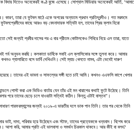
াদ-কে বিদায় দিতেও অনেকেরই কণ্ঠ বুজে এসেছে। সোশ্যাল মিডিয়ায় অনেকেরই আর্তি, ‘আমা
ব। কারণ, তারা যে ফুটবল মাঠে একে অপরের অন্যতম প্রধান প্রতিদ্বন্দীও। গত মরশুমে
ফুটবলপ্রেমীদের কাছে আরও বড় বেদনাদায়ক সত্যিটা হল, তাদের প্রিয় ক্লাব হিরো
তো সেই জন্যই প্রবীর দাসের পর এ বার প্রীতম কোটালকেও শিবিরে নিয়ে এল তারা, যাতে
েই গর্ব অনুভব করছি। কলকাতা ডার্বিকে সবাই এল ক্লাসিকোর সঙ্গে তুলনা করে। আমার
, কখনও গ্যালারিতে বসে ডার্বি দেখিওনি। সেই ম্যাচ খেলতে নামব, এটা ভেবেই দারুণ
 তৈরি হয়েছে। তাদের এই ভাবনা ও সাফল্যের সঙ্গী হতে চাই আমি। কখনও এএফসি কাপে খেলার
ান্ডলে পোস্ট করা এক ভিডিও বার্তায় যেন তাঁর এই মন খারাপের কথাই ফুটে উঠেছে। তিনি
েলার পরে তাদের ছেড়ে চলে যাওয়াটা সত্যিই কঠিন। কিন্তু এটাই বাস্তব”।
অসাধারণ পারফরম্যান্সের জন্যই ২০১৯-এ ভারতীয় দলে ডাক পান তিনি। তার পর থেকে তিনি
মার ভাই, দাদা, পরিবার হয়ে উঠেছেন এবং স্টাফ, তাদের প্রত্যেককে ধন্যবাদ। বিশেষ করে
থাকবেন। আশা করি, আমার প্রতি এই ভালবাসা ও সমর্থন চিরকাল থাকবে। আর কীই বা বলব?