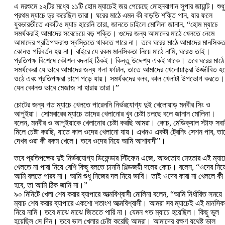
এ মরশুমে ১২টির মধ্যে ১১টি হোম ম্যাচেই জয় পেয়েছে মোহনবাগান সুপার জায়ান্ট। শুধু
প্রথম ম্যাচে ড্র করেছিল তারা। ঘরের মাঠে এমন কী বাড়তি শক্তি পান, যার ফলে
যুবভারতীতে একটিও ম্যাচ হারেনি তারা, জানতে চাইলে মোলিনা জানান, “হোম ম্যাচে
সমর্থকরাই আমাদের সবেচেয়ে বড় শক্তি। ওদের জন্য আমাদের মাঠে খেলতে নেমে
আমাদের প্রতিপক্ষরাও স্বস্তিতে থাকতে পারে না। তবে ঘরের মাঠে আমাদের মানসিকতা
কোনও পরিবর্তন হয় না। বাইরে যে রকম মানসিকতা নিয়ে মাঠে নামি, ঘরেও তাই।
প্রতিপক্ষ বিশেষে কৌশল বদলাই ঠিকই। কিন্তু উদ্দেশ্য একই থাকে। তবে ঘরের মাঠে
সমর্থকেরা যে ভাবে আমাদের জন্য গলা ফাটান, তাতে আমাদের খেলোয়াড়রা উজ্জীবিত হয
ওঠে এবং প্রতিপক্ষরা চাপে পড়ে যায়। সমর্থকদের বলব, কাল খেলাটা উপভোগ করতে।
যেন কোনও ভাবে মেজাজ না হারায় তারা।”
চোটের জন্য গত ম্যাচে খেলতে পারেননি নির্ভরযোগ্য দুই খেলোয়াড় মনবীর সিং ও
আপুইয়া। সোমবারের ম্যাচে তাদের খেলানোর খুব চেষ্টা চলছে বলে জানান মোলিনা।
বলেন, মনবীর ও আপুইয়াকে খেলানোর চেষ্টা করছি আমরা। কোচ, মেডিক্যাল স্টাফ সব
মিলে চেষ্টা করছি, যাতে কাল ওদের খেলানো যায়। এখনও একটা ট্রেনিং সেশন পাব, তা
দেখব ওরা কী রকম খেলে। তবে ওদের নিয়ে আমি আশাবাদী”।
তবে প্রতিপক্ষের দুই নির্ভরযোগ্য ডিফেন্ডার স্টিফেন এজে, আশুতোষ মেহতার এই ম্যাচ
খেলতে না পারা নিয়ে বেশি কিছু বলতে চাননি শিল্ডজয়ী দলের কোচ। বলেন, “ওদের নিয়
আমি বলতে পারব না। আমি শুধু নিজের দল নিয়ে ভাবি। তাই ওদের কারা না খেললে কী
হবে, তা আমি ঠিক জানি না।”
৯০ মিনিটে খেলা শেষ করার ব্যাপারে আত্মবিশ্বাসী মোলিনা বলেন, “আমি নির্ধারিত সময়ে
ম্যাচ শেষ করার ব্যাপারে একশো শতাংশ আত্মবিশ্বাসী। আমরা সব ম্যাচেই এই মানসিক
নিয়ে নামি। তবে মাঝে মাঝে জিততে পারি না। যেমন গত ম্যাচে হয়েছিল। কিছু ভুল
হয়েছিল সে দিন। তবে ভাল খেলার চেষ্টা করেছি আমরা। আমাদের রক্ষণ যথেষ্ট ভাল