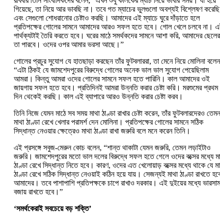
রবিবার তিনি সাংবাদিকদের বলেন, “এখন শুধু কালকের ম্যাচ নিয়ে ভাবার সময়। যা হয়ে
গিয়েছে, তা নিয়ে আর ভাবছি না। তবে গত ম্যাচের ভুলগুলো অবশ্যই বিশ্লেষণ করেছি
এবং সেগুলো শোধরানোর চেষ্টাও করছি। আমাদের এই ম্যাচে ঘুরে দাঁড়াতে হলে
প্রতিপক্ষের গোলের সামনে আমাদের আরও সফল হতে হবে। গোল খেলে চলবে না। 
পার্থক্যটাই তৈরি করতে হবে। ঘরের মাঠে সমর্থকদের সামনে আশা করি, আমাদের ছেলের
তা পারবে। ওদের ওপর আমার ভরসা আছে।”
গোলের প্রচুর সুযোগ যে হাতছাড়া করছেন তাঁর ফুটবলাররা, তা মেনে নিয়ে মোলিনা বলেন
“এটা ঠিকই যে জামশেদপুরের বিরুদ্ধে গোলের অনেক ভাল ভাল সুযোগ পেয়েছিলাম
আমরা। কিন্তু আমরা ওদের গোলের সামনে সফল হতে পারিনি। কাল আমাদের ওই
জায়গায় সফল হতে হবে। প্রতিদিনই আমরা উন্নতি করার চেষ্টা করি। মরশুমের প্রথম
দিন থেকেই করছি। কাল এই ব্যাপারে আরও উন্নতি করার চেষ্টা করব।
তিনি নিজে যেমন মাঠে সব সময় মাথা ঠাণ্ডা রাখার চেষ্টা করেন, তাঁর ফুটবলারদেরও তেম
মাথা ঠাণ্ডা রেখে খেলার পরামর্শ দেন মোলিনা। প্রতিপক্ষের গোলের সামনে সঠিক
সিদ্ধান্ত নেওয়ার ক্ষেত্রেও মাথা ঠাণ্ডা রাখা জরুরি বলে মনে করেন তিনি।
এই প্রসঙ্গে সবুজ-মেরুন কোচ বলেন, “শান্ত থাকাটা যেমন জরুরি, তেমন লড়াইটাও
জরুরি। জামশেদপুরের মতো ভাল দলের বিরুদ্ধে সফল হতে গেলে ওদের বক্সের মধ্যে ম
ঠাণ্ডা রেখে সিদ্ধান্ত নিতে হবে। কারণ, ওদের এত খেলোয়াড় বক্সের মধ্যে থাকে যে ম
ঠাণ্ডা রেখে সঠিক সিদ্ধান্ত নেওয়াই কঠিন হয়ে যায়। সেজন্যই মাথা ঠাণ্ডা রাখতে হব
আমাদের। তবে পাশাপাশি প্রতিপক্ষকে চাপে রাখাও দরকার। এই দুইয়ের মধ্যে ভারসাম
বজায় রাখতে হবে।”
‘সমর্থকেরাই সবচেয়ে বড় শক্তি’