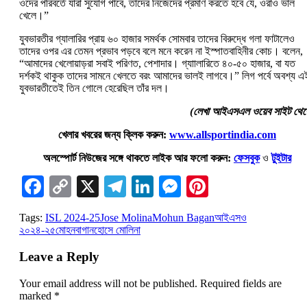
ওদের পরিবর্তে যারা সুযোগ পাবে, তাদের নিজেদের প্রমাণ করতে হবে যে, ওরাও ভাল
খেলে।”
যুবভারতীর গ্যালারির প্রায় ৬০ হাজার সমর্থক সোমবার তাদের বিরুদ্ধে গলা ফাটালেও
তাদের ওপর এর তেমন প্রভাব পড়বে বলে মনে করেন না ইস্পাতবাহিনীর কোচ। বলেন,
“আমাদের খেলোয়াড়রা সবাই পরিণত, পেশাদার। গ্যাালারিতে ৪০-৫০ হাজার, বা যত
দর্শকই থাকুক তাদের সামনে খেলতে বরং আমাদের ভালই লাগবে।” লিগ পর্বে অবশ্য এ
যুবভারতীতেই তিন গোলে হেরেছিল তাঁর দল।
(লেখা আইএসএল ওয়েব সাইট থেক
খেলার খবরের জন্য ক্লিক করুন:
www.allsportindia.com
অলস্পোর্ট নিউজের সঙ্গে থাকতে লাইক আর ফলো করুন:
ফেসবুক
ও
টুইটার
Facebook
Copy
X
Telegram
LinkedIn
Messenger
Pinterest
Link
Tags:
ISL 2024-25
Jose Molina
Mohun Bagan
আইএসও
২০২৪-২৫
মোহনবাগান
হোসে মোলিনা
Leave a Reply
Your email address will not be published.
Required fields are
marked
*