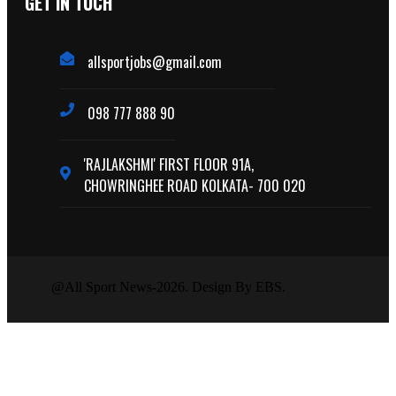
GET IN TUCH
allsportjobs@gmail.com
098 777 888 90
'RAJLAKSHMI' FIRST FLOOR 91A,
CHOWRINGHEE ROAD KOLKATA- 700 020
@All Sport News-2026. Design By EBS.