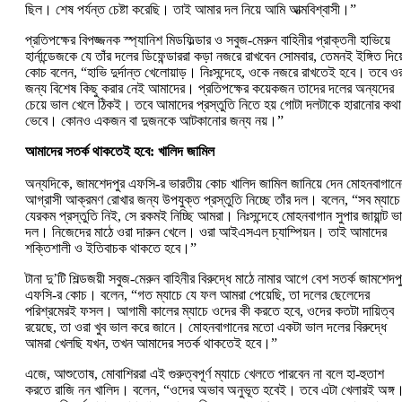
ছিল। শেষ পর্যন্ত চেষ্টা করেছি। তাই আমার দল নিয়ে আমি আত্মবিশ্বাসী।”
প্রতিপক্ষের বিপজ্জনক স্প্যানিশ মিডফিল্ডার ও সবুজ-মেরুন বাহিনীর প্রাক্তনী হাভিয়ে
হার্নান্ডেজকে যে তাঁর দলের ডিফেন্ডাররা কড়া নজরে রাখবেন সোমবার, তেমনই ইঙ্গিত দিয়
কোচ বলেন, “হাভি দুর্দান্ত খেলোয়াড়। নিঃসন্দেহে, ওকে নজরে রাখতেই হবে। তবে ও
জন্য বিশেষ কিছু করার নেই আমাদের। প্রতিপক্ষের কয়েকজন তাদের দলের অন্যদের
চেয়ে ভাল খেলে ঠিকই। তবে আমাদের প্রস্তুতি নিতে হয় গোটা দলটাকে হারানোর কথা
ভেবে। কোনও একজন বা দুজনকে আটকানোর জন্য নয়।”
আমাদের সতর্ক থাকতেই হবে: খালিদ জামিল
অন্যদিকে, জামশেদপুর এফসি-র ভারতীয় কোচ খালিদ জামিল জানিয়ে দেন মোহনবাগানে
আগ্রাসী আক্রমণ রোখার জন্য উপযুক্ত প্রস্তুতি নিচ্ছে তাঁর দল। বলেন, “সব ম্যাচে
যেরকম প্রস্তুতি নিই, সে রকমই নিচ্ছি আমরা। নিঃসন্দেহে মোহনবাগান সুপার জায়ান্ট ভ
দল। নিজেদের মাঠে ওরা দারুন খেলে। ওরা আইএসএল চ্যাম্পিয়ন। তাই আমাদের
শক্তিশালী ও ইতিবাচক থাকতে হবে।”
টানা দু’টি শিল্ডজয়ী সবুজ-মেরুন বাহিনীর বিরুদ্ধে মাঠে নামার আগে বেশ সতর্ক জামশেদপ
এফসি-র কোচ। বলেন, “গত ম্যাচে যে ফল আমরা পেয়েছি, তা দলের ছেলেদের
পরিশ্রমেরই ফসল। আগামী কালের ম্যাচে ওদের কী করতে হবে, ওদের কতটা দায়িত্ব
রয়েছে, তা ওরা খুব ভাল করে জানে। মোহনবাগানের মতো একটা ভাল দলের বিরুদ্ধে
আমরা খেলছি যখন, তখন আমাদের সতর্ক থাকতেই হবে।”
এজে, আশুতোষ, মোবাশিররা এই গুরুত্বপূর্ণ ম্যাচে খেলতে পারবেন না বলে হা-হুতাশ
করতে রাজি নন খালিদ। বলেন, “ওদের অভাব অনুভূত হবেই। তবে এটা খেলারই অঙ্গ