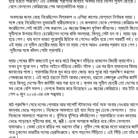
হয়ে উঠতে পারবেন? এই একগুচ্ছ প্রশ্নের মধ্যেই অবসর নিয়ে নিলেন সুনীল ছেত্রী।
খেলে ফেললেন কেরিয়ারের শেষ আন্তর্জাতিক ম্যাচ।
অবসরের জন্য বেছে নিয়েছিলেন বিশ্বকাপ ও এশিয়া কাপের যোগ্যতা নির্ণায়ক ম্যাচ।
সঙ্গে বেছে নিয়েছিলেন যুবভারতী ক্রীড়াঙ্গনকে। যে কলকাতা থেকে পেশাদার কেরিয়ার শু
করেছিলেন সেই মাঠেই শেষ করলেন ১৯ বছরের উজ্জ্বল ফুটবল জীবনের। ম্যাচটা জিতে
সুনীলকে উপহার দিতে চেয়েছিলেন দলের বাকি সদস্যরা, কিন্তু সেটা হল না। ম্যাচ ড্র
হয়ে গেল। যার ফলে ভারত পুরোপুরি ছিটকে না গেলেও কঠিন হয়ে গেল পরবর্তী পর্ব। ত
এই ম্যাচ যে সুনীল ছেত্রীর ম্যাচ ছিল তা ম্যাচ শেষে আরও একবার প্রমান হয়ে গেল।
সুনীলের সঙ্গে কাঁদল গোটা গ্যালারি।
ম্যাচ শেষের বাঁশি বাজতেই চুপ করে মাঠে কিছুক্ষণ দাঁড়িয়ে থাকলেন বিদায়ী ক্যাপ্টেন।
তখন চুপ পুরো দল। সাইড লাইনে দাঁড়িয়ে কোচিং স্টাফ। এর পর ছিল ফ্যানদের বিদায়
জানানোর পালা। গ্যালারির দিকে মুখ করে হাত জোড় করে পুরো মাঠ প্রদক্ষিণ করলেন
শেষবারের মতো। এই মাঠে হয়তো তিনি আবার খেলবেন, হয়তো বেঙ্গালুরু এফসির জার্সি
গায়ে কিন্তু দেশের নীল জার্সিটা আর পরা হবে না। ক্লাব নয় সুনীল ছেত্রী তো দেশের হ
সব থেকে বেশি সফল। দেশকে উজার করে দিয়েছেন ১৯ বছরের কেরিয়ারে। যার ইতি হ
গেল ৬ জুন ২০২৪-এর এক সন্ধ্যায়।
মাঠ প্রদক্ষিণ সেরে দলের প্লেয়ার আর সাপোর্ট স্টাফদের গার্ড অফ অনার নেওয়ার আগে
কান্নায় ভেঙে পড়লেন। নিজেকে সামলাতে দুই হাত দিয়ে মুখ ঢেকে ফেললেন। তাও
নিজেকে সামলাতে পারলেন না। ফুঁপিয়ে ফুঁপিয়ে কাঁদছিলেন। গ্যালারিতে তখন কান্নায়
ভেঙে পড়েছেন সুনীলের বাবা, মা, স্ত্রী। একে অপরকে জরিয়ে ধরে কেঁদে ফেললেন
ফ্যানরাও। ভেজা চোখে বাড়ির পথ ধরলেন তাঁরা। সুনীল শেষ বারের মতো ভারতের জার্স
পরে ঢুকলেন ভারতীয় দলের ড্রেসিংরুমে। বসে পড়লেন সিঁড়িতে। এই সিঁড়ি তো তাঁর ব
চেনা।