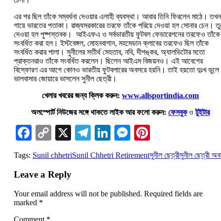
এর পর ছিল তাঁকে সম্বর্ধনা দেওয়ার এলাহী ব্যবস্থা। আবার তিনি ফিরলেন মাঠে। তখন
গায়ে ভারতের পতাকা। রাজ্যসরকারের তরফে তাঁকে পরিয়ে দেওয়া হল সোনার চেন। তু
দেওয়া হল পুষ্পস্তবক। আইএফএ ও সর্বভারতীয় ফুটবল ফেডারেশনের তরফেও তাঁকে
সংবর্ধিত করা হল। ইস্টবেঙ্গল, মোহনবাগান, মহমেডান ক্লাবের তরফেও ছিল তাঁকে
সংবর্ধিত করার পালা। সুনীলের সতীর্থ মেহতাব, নবি, দীপঙ্কর, অ্যালভিটোর মতো
প্রাক্তনরাও তাঁকে সংবর্ধিত করলেন। ছিলেন আইএম বিজয়নও। এই আবেগের
বিস্ফোরণ এর আগে কোনও ভারতীয় ফুটবলারের অবসরে হয়নি। তাই হয়তো দুঃখ ভুলে
ভালবাসার জোয়ারে ভাসলেন সুনীল ছেত্রী।
খেলার খবরের জন্য ক্লিক করুন:
www.allsportindia.com
অলস্পোর্ট নিউজের সঙ্গে থাকতে লাইক আর ফলো করুন:
ফেসবুক
ও
টুইটার
Facebook
Copy
X
Telegram
LinkedIn
Messenger
Pinterest
Link
Tags:
Sunil chhetri
Sunil Chhetri Retirement
সুনীল ছেত্রী
সুনীল ছেত্রী অ
Leave a Reply
Your email address will not be published.
Required fields are
marked
*
Comment
*