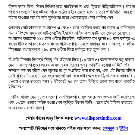
ক্লিন ক্যাচ কিনা সৌম্য নিশ্চিত হতে পারছিলেন না এবং ক্রিজে দাঁড়িয়েছিলেন। তারপ
ভারতের তরফে ক্রিকেটাররা তাঁকে মাঠের বাইরে যেতে বলেন। তবে পরিস্থিতি নিয়ন্ত্রণে
বাইরে যাওয়ার আগেই সাই সুদর্শনের মতো খেলোয়াড়রা সেটা থামিয়ে দেন।
শুক্রবার সেমিফাইনালে বাংলাদেশ এ-কে ৫১ রানে পরাজিত করার পর ভারত এ পাকিস্তা
এ-এর বিপক্ষে সম্ভাব্য হাই-ভোল্টেজ ইমার্জিং এশিয়া কাপ ফাইনালে খেলতে চলেছে।
বাংলাদেশ ভারতকে ২১১ রানে গুটিয়ে দিয়েছিল, অধিনায়ক যশ ধুলের ৮৫ বলে দুর্দান্ত ৬
রানের ইনিংস ভারতকে ২০০ রানের গণ্ডি পেরিয়ে যেতে সাহায্য করে। কিন্তু, ভারতীয়
স্পিনাররা বাংলাদেশকে ১৬০ রানে গুটিয়ে দিয়ে দুর্দান্ত জয় তুলে নেয়।
বাঁ-হাতি স্পিনার নিশান্ত সিন্ধু পাঁচ উইকেট নিয়ে (২০ রানে ৫) বাংলাদেশকে বড় ধাক্কা
দেন। কিন্তু ভারতের জয়ের আসল নায়ক ছিলেন ধুল। ভারতীয় ঘরোয়া সার্কিটে তাঁর
সম্পর্কে বলা হয় তাঁকে যেন তুলোর মধ্যে সংরক্ষিত করে রাখা হয়, এবং এই দিনের ইনিংস
সেটা বুঝিয়ে দিয়েছে। ২০ বছর বয়সেই এই ক্রিকেটার অসাধারণ ঠান্ডা মাথার অধিকারি
১৯তম ওভারে ভারতের যখন ২ উইকেটে ৭৫ রান তখন দিল্লির তরুণ হাল ধরেন ভারতীয়
ইনিংসের।
চাপটাও সামাল দেন দৃঢ়তার সঙ্গে। সামগ্রিকভাবে, ধুল ম্যাচে ৩০ ওভার ব্যাট করেছিলে
এবং ৫০তম ওভারে আউট হওয়া শেষ ব্যক্তি ছিলেন তিনি। তবে তাঁর ইনিংস ভারতের
জয়ের জন্য যথেষ্ট ছিল।
খেলার খবরের জন্য ক্লিক করুন:
www.allsportindia.com
অলস্পোর্ট নিউজের সঙ্গে থাকতে লাইক আর ফলো করুন:
ফেসবুক
ও
টুইটার