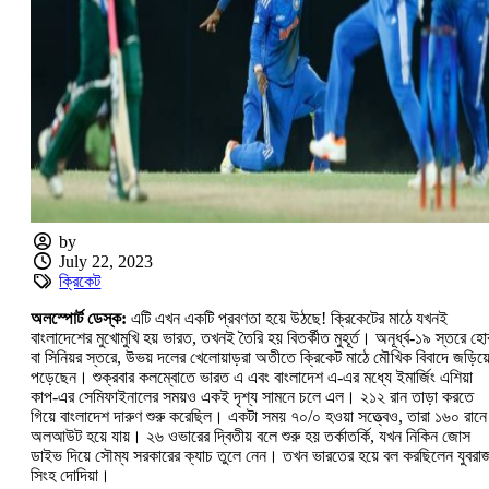
by
July 22, 2023
ক্রিকেট
অলস্পোর্ট ডেস্ক:
এটি এখন একটি প্রবণতা হয়ে উঠছে! ক্রিকেটের মাঠে যখনই
বাংলাদেশের মুখোমুখি হয় ভারত, তখনই তৈরি হয় বিতর্কীত মুহূর্ত। অনূর্ধ্ব-১৯ স্তরে হ
বা সিনিয়র স্তরে, উভয় দলের খেলোয়াড়রা অতীতে ক্রিকেট মাঠে মৌখিক বিবাদে জড়িয়
পড়েছেন। শুক্রবার কলম্বোতে ভারত এ এবং বাংলাদেশ এ-এর মধ্যে ইমার্জিং এশিয়া
কাপ-এর সেমিফাইনালের সময়ও একই দৃশ্য সামনে চলে এল। ২১২ রান তাড়া করতে
গিয়ে বাংলাদেশ দারুণ শুরু করেছিল। একটা সময় ৭০/০ হওয়া সত্ত্বেও, তারা ১৬০ রানে
অলআউট হয়ে যায়। ২৬ ওভারের দ্বিতীয় বলে শুরু হয় তর্কাতর্কি, যখন নিকিন জোস
ডাইভ দিয়ে সৌম্য সরকারের ক্যাচ তুলে নেন। তখন ভারতের হয়ে বল করছিলেন যুবরা
সিংহ দোদিয়া।