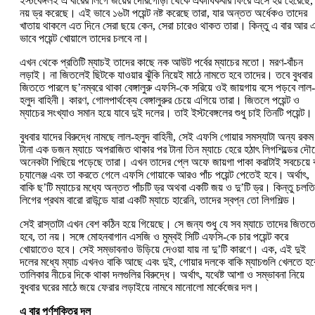
ইস্টবেঙ্গলই এ বারের লিগে জয়ের দোরগোড়া থেকে একাধিকবার ফিরে এসে হয় হেরেছে,
নয় ড্র করেছে। এই ভাবে ১৬টা পয়েন্ট নষ্ট করেছে তারা, যার অন্তত অর্ধেকও তাদের
খাতায় থাকলে এত দিনে সেরা ছয়ে কেন, সেরা চারেও থাকত তারা। কিন্তু এ বার আর 
ভাবে পয়েন্ট খোয়ালে তাদের চলবে না।
এখন থেকে প্রতিটি ম্যাচই তাদের কাছে নক আউট পর্বের ম্যাচের মতো। মরণ-বাঁচন
লড়াই। না জিতলেই ছিটকে যাওয়ার ঝুঁকি নিয়েই মাঠে নামতে হবে তাদের। তবে বুধবার
জিততে পারলে ছ’নম্বরে থাকা বেঙ্গালুরু এফসি-কে সরিয়ে ওই জায়গায় বসে পড়বে লাল-
হলুদ বাহিনী। কারণ, গোলপার্থক্যে বেঙ্গালুরুর চেয়ে এগিয়ে তারা। জিতলে পয়েন্ট ও
ম্যাচের সংখ্যাও সমান হয়ে যাবে দুই দলের। তাই ইস্টবেঙ্গলের শুধু চাই তিনটি পয়েন্ট।
বুধবার যাদের বিরুদ্ধে নামছে লাল-হলুদ বাহিনী, সেই এফসি গোয়ার সমস্যাটা অন্য রক
টানা এক ডজন ম্যাচে অপরাজিত থাকার পর টানা তিন ম্যাচে হেরে হঠাৎ লিগশিল্ডের দৌড
অনেকটা পিছিয়ে পড়েছে তারা। এখন তাদের প্লে অফে জায়গা পাকা করাটাই সবচেয়ে 
চ্যালেঞ্জ এবং তা করতে গেলে এফসি গোয়াকে আরও পাঁচ পয়েন্ট পেতেই হবে। অর্থাৎ,
বাকি ছ’টি ম্যাচের মধ্যে অন্তত পাঁচটি ড্র অথবা একটি জয় ও দু’টি ড্র। কিন্তু চলতি
লিগের প্রথম বারো রাউন্ডে যারা একটি ম্যাচে হারেনি, তাদের স্বপ্ন তো লিগশিল্ড।
সেই রাস্তাটা এখন বেশ কঠিন হয়ে গিয়েছে। সে জন্য শুধু যে সব ম্যাচে তাদের জিতত
হবে, তা নয়। সঙ্গে মোহনবাগান এসজি ও মুম্বই সিটি এফসি-কে চার পয়েন্ট করে
খোয়াতেও হবে। সেই সম্ভাবনাও উড়িয়ে দেওয়া যায় না দু’টি কারণে। এক, এই দুই
দলের মধ্যে ম্যাচ এখনও বাকি আছে এবং দুই, গোয়ার দলকে বাকি ম্যাচগুলি খেলতে হব
তালিকার নীচের দিকে থাকা দলগুলির বিরুদ্ধে। অর্থাৎ, যথেষ্ট আশা ও সম্ভাবনা নিয়ে
বুধবার ঘরের মাঠে জয়ে ফেরার লড়াইয়ে নামবে মানোলো মার্কেজের দল।
এ বার পূর্ণশক্তির দল