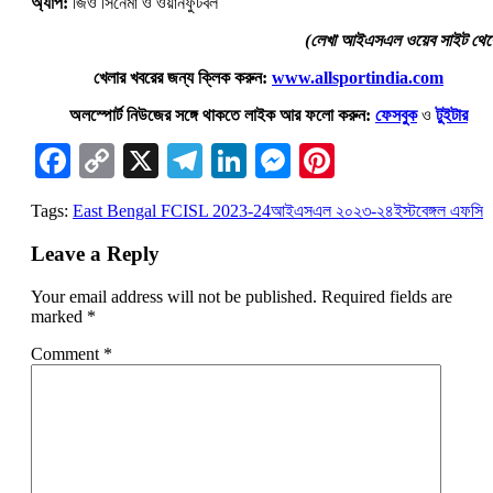
অ্যাপ:
জিও সিনেমা ও ওয়ানফুটবল
(লেখা আইএসএল ওয়েব সাইট থেক
খেলার খবরের জন্য ক্লিক করুন:
www.allsportindia.com
অলস্পোর্ট নিউজের সঙ্গে থাকতে লাইক আর ফলো করুন:
ফেসবুক
ও
টুইটার
Facebook
Copy
X
Telegram
LinkedIn
Messenger
Pinterest
Link
Tags:
East Bengal FC
ISL 2023-24
আইএসএল ২০২৩-২৪
ইস্টবেঙ্গল এফসি
Leave a Reply
Your email address will not be published.
Required fields are
marked
*
Comment
*