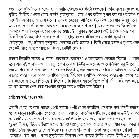
গত মাসে কুড়ি দিনের মধ্যে ছ’টি ম্যাচ খেলতে হয় ইস্টবেঙ্গলকে। তাই দলের ফুটবলার
ঘুরিয়ে ফিরিয়ে খেলান কোচ কার্লস কুয়াদ্রাত। তার ওপর কলিঙ্গ সুপার কাপের পর হঠাৎ চ
বিদেশীর অভাব দেখা দেয় দলে। বোরহা হেরেরা, হাভিয়ে সিভেরিও চলে যান অন্য দলে
এবং হোসে পার্দো ও সল ক্রেসপো চোট পেয়ে বসে পড়েন। ফলে দলের সব বিদেশীকে
একসঙ্গে পাননি নতুন বছরের কোনও ম্যাচেই। বুধবার ফতোরদা স্টেডিয়ামে দলের সব
বিদেশীকে নিয়েই মাঠে নামবে তারা। এ ছাড়া দলের বাকিরা প্রায় সবাই সুস্থ ও
চোটমুক্ত। শুধু উইঙ্গার নন্দকুমার শেকরের চোট রয়েছে। তিনি সেরে উঠলেও বুধবার শুরু
থেকেই মাঠে নামতে পারবেন কি না, সেটাই দেখার।
রক্ষণে হিজাজি মাহের ও পার্দো, মাঝমাঠে ক্রেসপো ও আক্রমণে ক্লেটন সিলভা— প্র
দলে এদেরই থাকার কথা। নতুন যোগ দেওয়া ভিক্টর ভাজকেজ ও ফেলিসিও ব্রাউনকে
হয়তো পরে মাঠে নামাবেন। তাতে দল কিছুটা হলেও সচল হতে পারে ও আক্রমণের ঝাঁ
বাড়তে পারে। এর আগে একাধিক ম্যাচে ইস্টবেঙ্গল এগিয়ে থেকেও পরে গোল খেয়ে হয়
ড্র করেছে বা হেরে গিয়েছে। লিগের শেষ দিকের ম্যাচগুলিতে তাঁরা যদি একই ভুল করে,
তা হল তাদের শেষ ছয়ে যাওয়ার রাস্তা আরও কঠিন হয়ে উঠবে।
গোলের খরা, জয়ের খরা
এফসি গোয়া যেখানে প্রথম ১২টি ম্যাচে ১৮টি গোল করেছিল, সেখানে গত পাঁচটি ম্যাচে
মধ্যে মাত্র চারটি গোল পেয়েছে তারা। আসলে কার্লোস মার্টিনেজ, নোয়া সাদাউই-রা গ
কয়েকটি ম্যাচে গোল না পাওয়ায় অনেকটাই দুর্বল হয়ে পড়ে আরব সাগর পাড়ের দল।
সন্দেশ ঝিঙ্গন, ভিক্টর রড্রিগেজদের চোটও সমস্যায় ফেলে দেয় তাদের। যার ফলে কেরাল
ব্লাস্টার্সের বিরুদ্ধে দু’গোল দিয়েও চার গোল খায় তারা। সেই ম্যাচে আবার বোরহা
হেরেরাও চোট পান। ফলে মুম্বইয়ের বিরুদ্ধে শেষ কয়েক মিনিট খেলেন তিনি এবং প্রায়