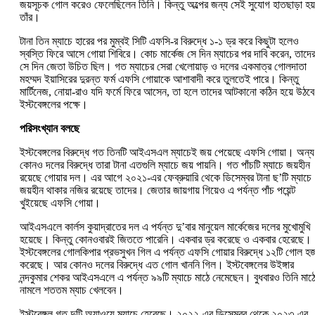
জয়সূচক গোল করেও ফেলেছিলেন তিনি। কিন্তু অল্পের জন্য সেই সুযোগ হাতছাড়া হয়
তাঁর।
টানা তিন ম্যাচে হারের পর মুম্বই সিটি এফসি-র বিরুদ্ধে ১-১ ড্র করে কিছুটা হলেও
স্বস্তি ফিরে আসে গোয়া শিবিরে। কোচ মার্কেজ সে দিন ম্যাচের পর দাবি করেন, তাদে
সে দিন জেতা উচিত ছিল। গত ম্যাচের সেরা খেলোয়াড় ও দলের একমাত্র গোলদাতা
মহম্মদ ইয়াসিরের দুরন্ত ফর্ম এফসি গোয়াকে আশাবাদী করে তুলতেই পারে। কিন্তু
মার্টিনেজ, নোয়া-রাও যদি ফর্মে ফিরে আসেন, তা হলে তাদের আটকানো কঠিন হয়ে উঠবে
ইস্টবেঙ্গলের পক্ষে।
পরিসংখ্যান বলছে
ইস্টবেঙ্গলের বিরুদ্ধে গত তিনটি আইএসএল ম্যাচেই জয় পেয়েছে এফসি গোয়া। অন্য
কোনও দলের বিরুদ্ধে তারা টানা এতগুলি ম্যাচে জয় পায়নি। গত পাঁচটি ম্যাচে জয়হীন
রয়েছে গোয়ার দল। এর আগে ২০২১-এর ফেব্রুয়ারি থেকে ডিসেম্বর টানা ছ’টি ম্যাচে
জয়হীন থাকার নজির রয়েছে তাদের। জেতার জায়গায় গিয়েও এ পর্যন্ত পাঁচ পয়েন্ট
খুইয়েছে এফসি গোয়া।
আইএসএলে কার্লস কুয়াদ্রাতের দল এ পর্যন্ত দু’বার মানুয়েল মার্কেজের দলের মুখোমুখি
হয়েছে। কিন্তু কোনওবারই জিততে পারেনি। একবার ড্র করেছে ও একবার হেরেছে।
ইস্টবেঙ্গলের গোলকিপার প্রভসুখন গিল এ পর্যন্ত এফসি গোয়ার বিরুদ্ধে ১২টি গোল হ
করেছে। আর কোনও দলের বিরুদ্ধে এত গোল খাননি গিল। ইস্টবেঙ্গলের উইঙ্গার
নন্দকুমার শেকর আইএসএলে এ পর্যন্ত ৯৯টি ম্যাচে মাঠে নেমেছেন। বুধবারও তিনি মাঠ
নামলে শততম ম্যাচ খেলবেন।
ইস্টবেঙ্গল গত দুটি অ্যাওয়ে ম্যাচে হেরেছে। ২০২২-এর ডিসেম্বর থেকে ২০২৩-এর