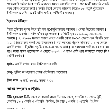
ফেব্রুয়ারি পর্যন্ত টানা চারটি অ্যাওয়ে ম্যাচে হেরেছিল তারা। গত চারটি ম্যাচেই একটি
করে গোল পেয়েছে তারা। চলতি লিগে জেতার জায়গায় গিয়েও ১৬ পয়েন্ট খুইয়েছেন
ইস্টবেঙ্গল এফসি। একই ঘটনা ঘটেছে নর্থইস্টের সঙ্গেও।
দ্বৈরথের ইতিহাস
হিরো ইন্ডিয়ান সুপার লিগে দুই দল মুখোমুখি হয়েছে সাতবার। গোয়া জিতেছে চারবার।
ইস্টবেঙ্গল একবার। বাকি দু’বার ড্র হয়েছে। দু’বারই ড্র হয় ১-১-এ, ২০২০-২১
মরশুমে। ২০২১-২২ মরশুমে প্রথম লেগে এফসি গোয়া ৪-৩-এ জেতে এবং ফিরতি লেগ
২-১-এ জিতে তার বদলা নেয় ইস্টবেঙ্গল। গত মরশুমের প্রথম সাক্ষাতে ২-১-এ জেতে
এফসি গোয়া। দ্বিতীয় লড়াইয়ে ৪-২-এ জেতে তারা। এ মরশুমেও সেই জয়ের ধারা বজা
রাখে আরব সাগর পাড়ের দল ও জেতে ২-১-এ। এ বারও সেই ধারা অব্যহত থাকবে কি ন
সেটাই দেখার।
ম্যাচ-
এফসি গোয়া বনাম ইস্টবেঙ্গল এফসি
ভেনু-
পন্ডিত জওহরলাল নেহরু স্টেডিয়াম, ফতোরদা
কিক অফ-
৬ মার্চ, ২০২৪, সন্ধ্যা ৭.৩০
সরাসরি সম্প্রচার ও স্ট্রিমিং
টিভি চ্যানেল:
ডিডি বাংলা ও কালার্স বাংলা সিনেমা- বাংলা, স্পোর্টস ১৮ খেল- হিন্দি,
স্পোর্টস ১৮ ১ এসডি ও এইচডি- ইংলিশ, ভিএইচ ১ এসডি ও এইচডি- ইংলিশ