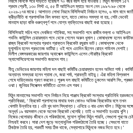
নিয়মে বিনিকে সরে দাঁড়াতে হয়েছিল ৭০ বছর বয়স হয়ে যাওয়ায়। মিঠুন মানহাস ১৫৭
প্রথম শ্রেণী, ১৩০ লিস্ট এ, ৫৫ টি আইপিএল ম্যাচে অংশ নেন ১৯৯৭-‌৯৮ থেকে
২০২৬-‌১৭র মাঝে। আপাতত লোধা নিয়মে বিসিসিআই নির্বাচন হলেও, ৬ মাস বাদে জাত
ক্রীড়ানীতি বা প্রশাসনিক বিল বলবত হলে, যাতে কোনও সমস্যা না হয়, সেটা ভেবেই
মানহাস ছাড়া বাকি গুরুত্বপূর্ণ পদে যোগ্য ব্যক্তিদের বাছাই করা হয়েছে।
বিসিসিআই সচিব পদে দেবজিত শইকিয়া, সহ সভাপতি পদে রাজীব শুক্লা ও আইপিএল
গর্ভনিং কাউন্সিল চেয়ারম্যান পদে থেকে গেলেন অরুন ধুমাল। কোষাধ্যক্ষ হলেন কর্নাটক
রাজ্য ক্রিকেট সংস্থার প্রধান প্রাক্তন ক্রিকেটা রঘুরাম ভাট। কোষাধ্যক্ষ থেকে
যুগ্মসচিব হলেন প্রভতেজ ভাটিয়া। ওই পদে এতদিন ছিলেন রোহন গাউনস দেশাই।
দিলীপ বেঙ্গসরকারের জায়গায় অ্যাপেক্স কাউন্সিলে এলেন সৌরাষ্ট্র ক্রিকেট
অ্যাসোসিয়েশনের সভাপতি জয়দেব শাহ।
নীতু ডেভিডের জায়গায় মহিলা দল বাছাই কমিটির চেয়ারম্যান হলেন অমিতা শর্মা। কামিট
অন্যান্য সসদ্যরা হলেন শ্যামা দে, জয়া শর্মা, শ্রাবন্তী নাইডু। এঁরা মহিলা বিশ্বকাপ
শেষে দায়িত্বভার গ্রহণ করবেন। পুরুষ দল বাছাই কমিটিতে ঢুকলেন আরপি সিং, প্রজ্ঞা
ওঝা। জুনিয়র সিলেক্সন কমিটিতে এলেন এস শরথ।
মিঠুন মানহাসের সভাপতি পদে নির্বাচন নিয়ে পাঞ্জাব ক্রিকেট সংস্থার প্রতিনিধি হরভজনে
প্রতিক্রিয়া, ‘‌ ক্রিকেট প্রশাসনের মাথায় যখন কোনও অভিজ্ঞ ক্রিকেটার বসে তখন
খেলাটা উন্নতির হয়। এটা খুব ভাল সিদ্ধান্ত। এনিয়ে ৩ বার এমন ঘটল। মিঠুনের সঙ্গে
অনূর্ধ্ব ১৯ বয়সকাল থেকে অনেক ক্রিকেট খেলেছি। তাই ও সভাপতি হওয়ায় খুশি।
নিজের খেলোয়াড় জীবনে যে পরিকাঠামো, সুযোগ সুবিধা মিঠুন পায়নি, সেগুলো পূরণের চেষ্
নিশ্চয়ই করবে। সারা দেশ জুড়ে অত্যাধুনিক পরিকাঠামো তৈরি হচ্ছে। সেগুলো যাতে
ঠিকঠাক তৈরি হয়, পরবর্তী সময় ঠিক থাকে, সেব্যাপারে মিঠুনকে নজর দিতে হবে।’‌