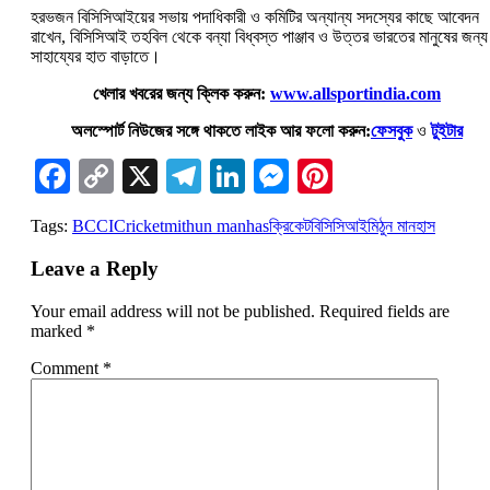
হরভজন বিসিসিআইয়ের সভায় পদাধিকারী ও কমিটির অন্যান্য সদস্যের কাছে আবেদন
রাখেন, বিসিসিআই তহবিল থেকে বন্যা বিধ্বস্ত পাঞ্জাব ও উত্তর ভারতের মানুষের জন্য
সাহায্যের হাত বাড়াতে।
খেলার খবরের জন্য ক্লিক করুন:
www.allsportindia.com
অলস্পোর্ট নিউজের সঙ্গে থাকতে লাইক আর ফলো করুন:
ফেসবুক
ও
টুইটার
Facebook
Copy
X
Telegram
LinkedIn
Messenger
Pinterest
Link
Tags:
BCCI
Cricket
mithun manhas
ক্রিকেট
বিসিসিআই
মিঠুন মানহাস
Leave a Reply
Your email address will not be published.
Required fields are
marked
*
Comment
*