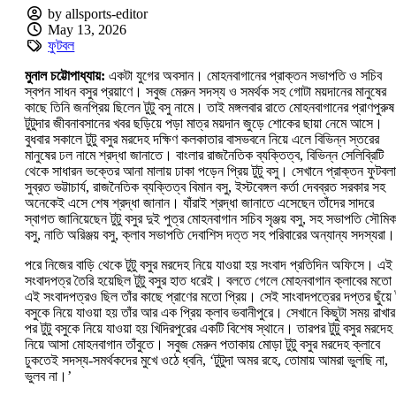
by allsports-editor
May 13, 2026
ফুটবল
মুনাল চট্টোপাধ্যায়:‌
একটা যুগের অবসান। মোহনবাগানের প্রাক্তন সভাপতি ও সচিব
স্বপন সাধন বসুর প্রয়াণে। সবুজ মেরুন সদস্য ও সমর্থক সহ গোটা ময়দানের মানুষের
কাছে তিনি জনপ্রিয় ছিলেন টুটু বসু নামে। তাই মঙ্গলবার রাতে মোহনবাগানের প্রাণপুরুষ
টুটুদার জীবনাবসানের খবর ছড়িয়ে পড়া মাত্র ময়দান জুড়ে শোকের ছায়া নেমে আসে।
বুধবার সকালে টুটু বসুর মরদেহ দক্ষিণ কলকাতার বাসভবনে নিয়ে এলে বিভিন্ন স্তরের
মানুষের ঢল নামে শ্রদ্ধা জানাতে। বাংলার রাজনৈতিক ব্যক্তিত্ব, বিভিন্ন সেলিব্রিটি
থেকে সাধারন ভক্তের আনা মালায় ঢাকা পড়েন প্রিয় টুটু বসু। সেখানে প্রাক্তন ফুটবল
সুব্রত ভট্টাচার্য, রাজনৈতিক ব্যক্তিত্ব বিমান বসু, ইস্টবেঙ্গল কর্তা দেবব্রত সরকার সহ
অনেকেই এসে শেষ শ্রদ্ধা জানান। যাঁরাই শ্রদ্ধা জানাতে এসেছেন তাঁদের সাদরে
স্বাগত জানিয়েছেন টুটু বসুর দুই পুত্র মোহনবাগান সচিব সৃঞ্জয় বসু, সহ সভাপতি সৌমি
বসু, নাতি অরিঞ্জয় বসু, ক্লাব সভাপতি দেবাশিস দত্ত সহ পরিবারের অন্যান্য সদস্যরা।
পরে নিজের বাড়ি থেকে টুটু বসুর মরদেহ নিয়ে যাওয়া হয় সংবাদ প্রতিদিন অফিসে। এই
সংবাদপত্র তৈরি হয়েছিল টুটু বসুর হাত ধরেই। বলতে গেলে মোহনবাগান ক্লাবের মতো
এই সংবাদপত্রও ছিল তাঁর কাছে প্রাণের মতো প্রিয়। সেই সাংবাদপত্রের দপ্তর ছুঁয়ে ট
বসুকে নিয়ে যাওয়া হয় তাঁর আর এক প্রিয় ক্লাব ভবানীপুরে। সেখানে কিছুটা সময় রাখার
পর টুটু বসুকে নিয়ে যাওয়া হয় খিদিরপুরের একটি বিশেষ স্থানে। তারপর টুটু বসুর মরদেহ
নিয়ে আসা মোহনবাগান তাঁবুতে। সবুজ মেরুন পতাকায় মোড়া টুটু বসুর মরদেহ ক্লাবে
ঢুকতেই সদস্য-‌সমর্থকদের মুখে ওঠে ধ্বনি, ‘‌টুটুদা অমর রহে, তোমায় আমরা ভুলছি না,
ভুলব না।’‌