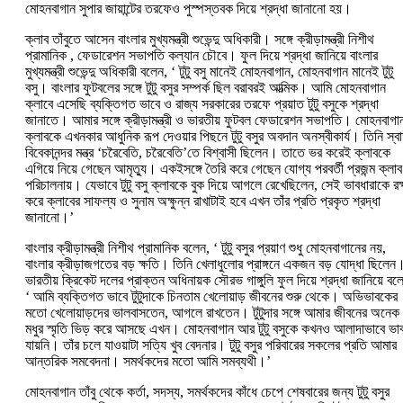
মোহনবাগান সুপার জায়ান্টের তরফেও পুস্পস্তবক দিয়ে শ্রদ্ধা জানানো হয়।
ক্লাব তাঁবুতে আসেন বাংলার মুখ্যমন্ত্রী শুভেন্দু অধিকারী। সঙ্গে ক্রীড়ামন্ত্রী নিশীথ
প্রামানিক , ফেডারেশন সভাপতি কল্যান চৌবে। ফুল দিয়ে শ্রদ্ধা জানিয়ে বাংলার
মুখ্যমন্ত্রী শুভেন্দু অধিকারী বলেন, ‘‌ টুটু বসু মানেই মোহনবাগান, মোহনবাগান মানেই টুটু
বসু। বাংলার ফুটবলের সঙ্গে টুটু বসুর সম্পর্ক ছিল বরাবরই আত্মিক। আমি মোহনবাগান
ক্লাবে এসেছি ব্যক্তিগত ভাবে ও রাজ্য সরকারের তরফে প্রয়াত টুটু বসুকে শ্রদ্ধা
জানাতে। আমার সঙ্গে ক্রীড়ামন্ত্রী ও ভারতীয় ফুটবল ফেডারেশন সভাপতি। মোহনবাগা
ক্লাবকে এখনকার আধুনিক রূপ দেওয়ার পিছনে টুটু বসুর অবদান অনস্বীকার্য। তিনি স্বা
বিবেকানন্দর মন্ত্র ‘‌চরৈবেতি, চরৈবেতি’‌তে বিশ্বাসী ছিলেন। তাতে ভর করেই ক্লাবকে
এগিয়ে নিয়ে গেছেন আমৃত্যু। একইসঙ্গে তৈরি করে গেছেন যোগ্য পরবর্তী প্রজন্ম ক্লাব
পরিচালনায়। যেভাবে টুটু বসু ক্লাবকে বুক দিয়ে আগলে রেখেছিলেন, সেই ভাবধারাকে রক্
করে ক্লাবের সাফল্য ও সুনাম অক্ষুন্ন রাখাটাই হবে এখন তাঁর প্রতি প্রকৃত শ্রদ্ধা
জানানো।’‌
বাংলার ক্রীড়ামন্ত্রী নিশীথ প্রামানিক বলেন, ‘‌ টুটু বসুর প্রয়াণ শুধু মোহনবাগানের নয়,
বাংলার ক্রীড়াজগতের বড় ক্ষতি। তিনি খেলাধুলোর প্রাঙ্গনে একজন বড় যোদ্ধা ছিলেন।
ভারতীয় ক্রিকেট দলের প্রাক্তন অধিনায়ক সৌরভ গাঙ্গুলি ফুল দিয়ে শ্রদ্ধা জানিয়ে বল
‘‌ আমি ব্যক্তিগত ভাবে টুটুদাকে চিনতাম খেলোয়াড় জীবনের শুরু থেকে। অভিভাবকের
মতো খেলোয়াড়দের ভালবাসতেন, আগলে রাখতেন। টুটুদার সঙ্গে আমার জীবনের অনেক
মধুর স্মৃতি ভিড় করে আসছে এখন। মোহনবাগান আর টুটু বসুকে কখনও আলাদাভাবে ভাব
যায়নি। তাঁর চলে যাওয়াটা সত্যি খুব বেদনার। টুটু বসুর পরিবারের সকলের প্রতি আমার
আন্তরিক সমবেদনা। সমর্থকদের মতো আমি সমব্যথী।’‌
মোহনবাগান তাঁবু থেকে কর্তা, সদস্য, সমর্থকদের কাঁধে চেপে শেষবারের জন্য টুটু বসুর