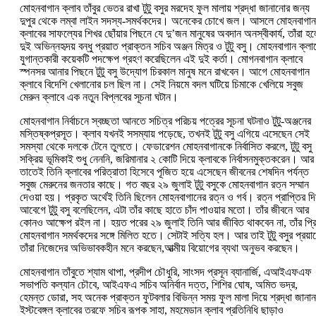
মোহনবাগান ক্লাব তাঁবুর ভেতর রাখা টুটু বসুর মরদেহ ফুল মালায় শ্রদ্ধা জানানোর জন্য
দুপুর থেকে লম্বা লাইন সদস্য-‌সমর্থকদের। অনেকের চোখে জল। আসলে মোহনবাগান
ক্লাবের সাফল্যের শিখর ছোঁয়ার পিছনে যে দু’‌জন মানুষের অবদান অনস্বীকার্য, তাঁরা হ
দুই অভিন্নহৃদয় বন্ধু প্রয়াত প্রাক্তন সচিব অঞ্জন মিত্র ও টুটু বসু। মোহনবাগান ক্লা
যুগান্তকারী কয়েকটি পদক্ষেপ গ্রহণ করেছিলেন এই দুই কর্তা। মোগনবাগান ক্লাবে
স্পনসর আনার পিছনে টুটু বসু উদ্যোগ চিরকাল মানুষ মনে রাখবেন। আগে মোহনবাগান
ক্লাবে বিদেশি খেলানোর চল ছিল না। সেই নিয়মে বদল ঘটিয়ে চিমাকে খেলিয়ে সবুজ
মেরুন ক্লাবে এক নতুন বিপ্লবের সূচনা ঘটান।
মোহনবাগান নির্বাচনে স্বচ্ছতা আনতে সচিত্র পরিচয় পত্রের সূচনা ঘটনাও টুটু-‌অঞ্জনের
মস্তিষ্কপ্রসূত। ক্লাব যখনই সসম্যায় পড়েছে, তখনই টুটু বসু এগিয়ে এসেছেন সেই
সমস্যা থেকে দলকে টেনে তুলতে। ফেডারেশন মোহনবাগানকে নির্বাসিত করলে, টুটু বসু
সক্রিয় ভূমিকাই শুধু নেননি, জরিমানার ২ কোটি দিয়ে ক্লাবকে নির্বাসনমুক্তকরেন। আর
তাতেই তিনি ক্লাবের পরিত্রাতা হিসেবে পূজিত হয়ে এসেছেন জীবনের শেষদিন পর্যন্ত
সবুজ মেরুনের জনতার কাছে। গত বছর ২৯ জুলাই টুটু বসুকে মোহনবাগান রত্ন সম্মান
দেওয়া হয়। প্রকৃত অর্থেই তিনি ছিলেন মোহনবাগানের রত্ন ও গর্ব। রত্ন প্রাপ্তির দ
আবেগে টুটু বসু বলেছিলেন, এটা তাঁর কাছে হাতে চাঁদ পাওয়ার মতো। তাঁর জীবনে আর
কোনও আক্ষেপ রইল না। হয়ত পরের ২৯ জুলাই তিনি আর জীবিত থাকবেন না, তাঁর প্র
মোহনবাগান সমর্থকদের সঙ্গে মিলিত হতে। সেটাই সত্যি হল। আর তাই টুটু বসুর প্রয়া
তাঁরা নিজেদের অভিভাবকহীন মনে করছেন,আত্মীয় বিয়োগের ব্যথা অনুভব করছেন।
মোহনবাগান তাঁবুতে শ্যাম থাপা, প্রদীপ চৌধুরি, সাংসদ প্রসূন ব্যানার্জি, এআইএফএফ
সভাপতি কল্যান চৌবে, আইএফএ সচিব অনির্বান দত্ত, শিশির ঘোষ, অমিত ভদ্র,
হেমন্ত ডোরা, সহ অনেক প্রাক্তন ফুটবলার বিভিন্ন সময় ফুল মালা দিয়ে শ্রদ্ধা জানা
ইস্টবেঙ্গল ক্লাবের তরফে সচিব রূপক সাহা, মহমেডান ক্লাব প্রতিনিধি ছাড়াও