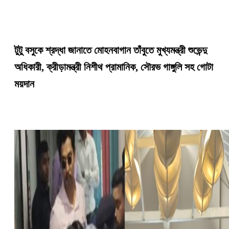
টুটু বসুকে শ্রদ্ধা জানাতে মোহনবাগান তাঁবুতে মুখ্যমন্ত্রী শুভেন্দু
অধিকারী, ক্রীড়ামন্ত্রী নিশীথ প্রামানিক, সৌরভ গাঙ্গুলি সহ গোটা
ময়দান