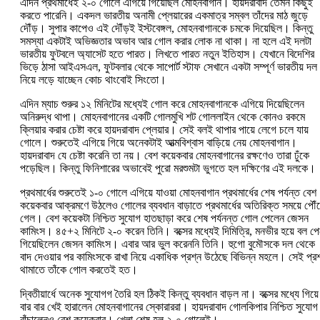
এদিন প্রথমার্ধেই ২-০ গোলে এগিয়ে গিয়েছিল মোহনবাগান। হায়দরাবাদ তেমন কিছুই
করতে পারেনি। একদল ভারতীয় অনামী প্লেয়ারের একমাত্র সম্বল তাঁদের মাঠ জুড়ে
দৌঁড়। সুপার কাপেও এই দৌঁড়ই ইস্টবেঙ্গল, মোহনবাগানকে চমকে দিয়েছিল। কিন্তু
সমস্যা একটাই অভিজ্ঞতার অভাব আর গোল করার লোক না থাকা। না হলে এই দলটা
ভারতীয় ফুটবলে অ্যাসেট হতে পারত। লিখতে পারত নতুন ইতিহাস। যেখানে বিদেশির
ভিড়ে ঠাসা আইএসএল, ফুটবলার থেকে সাপোর্ট স্টাফ সেখানে একটা সম্পূর্ণ ভারতীয় দল
নিয়ে লড়ে যাচ্ছেন কোচ থাংবোই সিংতো।
এদিন ম্যাচ শুরুর ১২ মিনিটের মধ্যেই গোল করে মোহনবাগানকে এগিয়ে দিয়েছিলেন
অনিরুদ্ধ থাপা। মোহনবাগানের একটি গোলমুখি শট গোললাইন থেকে কোনও রকমে
ক্লিয়ার করার চেষ্টা করে হায়দরাবাদ প্লেয়ার। সেই বলই থাপার পায়ে লেগে চলে যায়
গোলে। শুরুতেই এগিয়ে গিয়ে অনেকটাই আত্মবিশ্বাস বাড়িয়ে নেয় মোহনবাগান।
হায়দরাবাদ যে চেষ্টা করেনি তা নয়। বেশ কয়েকবার মোহনবাগানের রক্ষণেও তারা ঢুঁকে
পড়েছিল। কিন্তু ফিনিশারের অভাবেই পুরো মরশুমটা ভুগতে হল দক্ষিণের এই দলকে।
প্রথমার্ধের শুরুতেই ১-০ গোলে এগিয়ে যাওয়া মোহনবাগান প্রথমার্ধের শেষ পর্যন্ত বেশ
কয়েকবার আক্রমণে উঠলেও গোলের ব্যবধান বাড়াতে প্রথমার্ধের অতিরিক্ত সময়ে পৌঁ
গেল। বেশ কয়েকটা নিশ্চিত সুযোগ হাতছাড়া করে শেষ পর্যনন্ত গোল পেলেন জেসন
কামিংস। ৪৫+২ মিনিটে ২-০ করেন তিনি। বক্সের মধ্যেই দিমিত্রি, মনভীর হয়ে বল পেয
গিয়েছিলেন জেসন কামিংস। এবার আর ভুল করেননি তিনি। হুগো বুমৌসকে দল থেকে
বাদ দেওয়ার পর কামিংসকে রাখা নিয়ে একাধিক প্রশ্ন উঠেছে বিভিন্ন মহলে। সেই প্রশ
থামাতে তাঁকে গোল করতেই হত।
দ্বিতীয়ার্ধে অনেক সুযোগগ তৈরি হল ঠিকই কিন্তু ব্যবধান বাড়ল না। বক্সের মধ্যে গিয়ে
বার বার খেই হারালেন মোহনবাগানের স্কোরাররা। হায়দরাবাদ গোলকিপার নিশ্চিত সুযোগ
বাঁচালেনও বেশ কয়েকবার। খেলা শেষ হল ২-০ গোলেই।