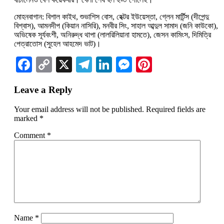
মোহনবাগান: বিশাল কাইথ, শুভাশিস বোস, হেক্টর ইউয়েস্তা, গ্লেন মার্টিন্স (দীপেন্দু
বিশ্বাস), আমনদীপ (কিয়ান নাসিরি), মনবীর সিং, সাহাল আব্দুল সামাদ (জনি কাউকো),
অভিষেক সূর্যবংশী, অনিরুদ্ধ থাপা (লালরিলিয়ানা হামতে), জেসন কামিংস, দিমিত্রি
পেত্রাতোস (সুহেল আহমেদ ভাট)।
Facebook
Copy
X
Telegram
LinkedIn
Messenger
Pinterest
Link
Leave a Reply
Your email address will not be published.
Required fields are
marked
*
Comment
*
Name
*