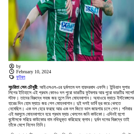
by
February 10, 2024
ফুটবল
সুচরিতা সেন চৌধুরী
: আইএসএল-এর দুর্বলতম দল হায়দরবাদ এফসি। ইন্ডিয়ান সুপার
লিগের ইতিহাসে এই প্রথম কোনও দল পুরো ভারতীয় ফুটবলার আর পুরো ভারতীয় সাপোর্
স্টাফ। তাদের বিরুদ্ধে সহজ জয় তুলে নিল মোহনবাগান। অ্যাওয়ে ম্যাচে ইস্টবেঙ্গলে
হারের দিন হোম ম্যাচে জয় পেল মোহনবাগান। দুই দলই ডার্বি ড্র করে খেলতে
নেমেছিল। এক দল হেরে ফরছে আর এক দল জিতে ভাল জায়গায় চলে গেল। শনিবার
এই মরসুমে মোহনবাগানে হয়ে প্রথম ম্যাচ খেললেন জনি কাউকো। এদিনই হুগো
বুমৌসকে সরিয়ে কাউকোর নাম নথিভুক্ত করিয়েছে ক্লাব। দুর্বল দলের বিরুদ্ধে তাই
তাঁকে মেপে নিলেন তিনি।