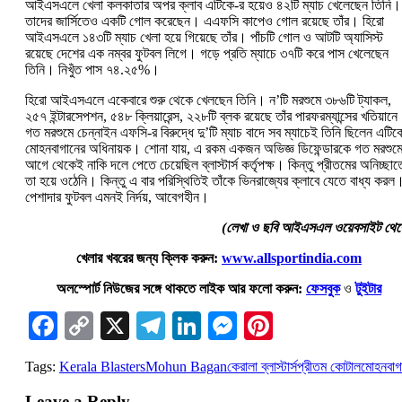
আইএসএলে খেলা কলকাতার অপর ক্লাব এটিকে-র হয়েও ৪২টি ম্যাচ খেলেছেন তিনি।
তাদের জার্সিতেও একটি গোল করেছেন। এএফসি কাপেও গোল রয়েছে তাঁর। হিরো
আইএসএলে ১৪৩টি ম্যাচ খেলা হয়ে গিয়েছে তাঁর। পাঁচটি গোল ও আটটি অ্যাসিস্ট
রয়েছে দেশের এক নম্বর ফুটবল লিগে। গড়ে প্রতি ম্যাচে ৩৭টি করে পাস খেলেছেন
তিনি। নিখুঁত পাস ৭৪.২৫%।
হিরো আইএসএলে একেবারে শুরু থেকে খেলছেন তিনি। ন’টি মরশুমে ৩৮৬টি ট্যাকল,
২৫৭ ইন্টারসেপশন, ৫৪৮ ক্লিয়ারেন্স, ২২৮টি ব্লক রয়েছে তাঁর পারফরম্যান্সের খতিয়ান
গত মরশুমে চেন্নাইন এফসি-র বিরুদ্ধে দু’টি ম্যাচ বাদে সব ম্যাচেই তিনি ছিলেন এটিক
মোহনবাগানের অধিনায়ক। শোনা যায়, এ রকম একজন অভিজ্ঞ ডিফেন্ডারকে গত মরশুম
আগে থেকেই নাকি দলে পেতে চেয়েছিল ব্লাস্টার্স কর্তৃপক্ষ। কিন্তু প্রীতমের অনিচ্ছা
তা হয়ে ওঠেনি। কিন্তু এ বার পরিস্থিতিই তাঁকে ভিনরাজ্যের ক্লাবে যেতে বাধ্য করল
পেশাদার ফুটবল এমনই নির্দয়, আবেগহীন।
(লেখা ও ছবি আইএসএল ওয়েবসাইট থেক
খেলার খবরের জন্য ক্লিক করুন:
www.allsportindia.com
অলস্পোর্ট নিউজের সঙ্গে থাকতে লাইক আর ফলো করুন:
ফেসবুক
ও
টুইটার
Facebook
Copy
X
Telegram
LinkedIn
Messenger
Pinterest
Link
Tags:
Kerala Blasters
Mohun Bagan
কেরালা ব্লাস্টার্স
প্রীতম কোটাল
মোহনবাগ
Leave a Reply