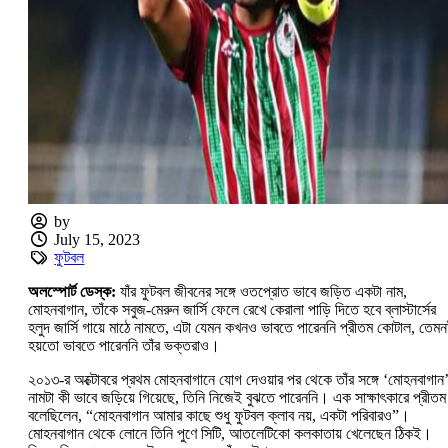
by
July 15, 2023
ফুটবল
অলস্পোর্ট ডেস্ক:
যাঁর ফুটবল জীবনের সঙ্গে ওতপ্রোত ভাবে জড়িত একটা নাম,
মোহনবাগান, তাঁকে সবুজ-মেরুন জার্সি ফেলে রেখে কেরালা পাড়ি দিতে হবে ব্লাস্টার্সের
হলুদ জার্সি গায়ে মাঠে নামতে, এটা যেমন কখনও ভাবতে পারেননি প্রীতম কোটাল, তেম
হয়তো ভাবতে পারেননি তাঁর ভক্তরাও।
২০১৩-র অক্টোবরে প্রথম মোহনবাগানে যোগ দেওয়ার পর থেকে তাঁর সঙ্গে ‘মোহনবাগান
নামটা কী ভাবে জড়িয়ে গিয়েছে, তিনি নিজেই বুঝতে পারেননি। এক সাক্ষাৎকারে প্রীতম
বলেছিলেন, “মোহনবাগান আমার কাছে শুধু ফুটবল ক্লাব নয়, একটা পরিবারও”।
মোহনবাগান থেকে লোনে তিনি পুণে সিটি, আতলেটিকো কলকাতায় খেলেছেন ঠিকই।