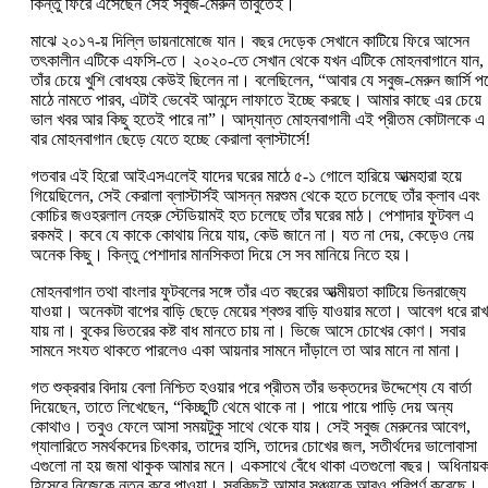
কিন্তু ফিরে এসেছেন সেই সবুজ-মেরুন তাঁবুতেই।
মাঝে ২০১৭-য় দিল্লি ডায়নামোজে যান। বছর দেড়েক সেখানে কাটিয়ে ফিরে আসেন
তৎকালীন এটিকে এফসি-তে। ২০২০-তে সেখান থেকে যখন এটিকে মোহনবাগানে যান,
তাঁর চেয়ে খুশি বোধহয় কেউই ছিলেন না। বলেছিলেন, “আবার যে সবুজ-মেরুন জার্সি প
মাঠে নামতে পারব, এটাই ভেবেই আনন্দে লাফাতে ইচ্ছে করছে। আমার কাছে এর চেয়ে
ভাল খবর আর কিছু হতেই পারে না”। আদ্যান্ত মোহনবাগানী এই প্রীতম কোটালকে এ
বার মোহনবাগান ছেড়ে যেতে হচ্ছে কেরালা ব্লাস্টার্সে!
গতবার এই হিরো আইএসএলেই যাদের ঘরের মাঠে ৫-১ গোলে হারিয়ে আত্মহারা হয়ে
গিয়েছিলেন, সেই কেরালা ব্লাস্টার্সই আসন্ন মরশুম থেকে হতে চলেছে তাঁর ক্লাব এবং
কোচির জওহরলাল নেহরু স্টেডিয়ামই হত চলেছে তাঁর ঘরের মাঠ। পেশাদার ফুটবল এ
রকমই। কবে যে কাকে কোথায় নিয়ে যায়, কেউ জানে না। যত না দেয়, কেড়েও নেয়
অনেক কিছু। কিন্তু পেশাদার মানসিকতা দিয়ে সে সব মানিয়ে নিতে হয়।
মোহনবাগান তথা বাংলার ফুটবলের সঙ্গে তাঁর এত বছরের আত্মীয়তা কাটিয়ে ভিনরাজ্যে
যাওয়া। অনেকটা বাপের বাড়ি ছেড়ে মেয়ের শ্বশুর বাড়ি যাওয়ার মতো। আবেগ ধরে রাখ
যায় না। বুকের ভিতরের কষ্ট বাধ মানতে চায় না। ভিজে আসে চোখের কোণ। সবার
সামনে সংযত থাকতে পারলেও একা আয়নার সামনে দাঁড়ালে তা আর মানে না মানা।
গত শুক্রবার বিদায় বেলা নিশ্চিত হওয়ার পরে প্রীতম তাঁর ভক্তদের উদ্দেশ্যে যে বার্তা
দিয়েছেন, তাতে লিখেছেন, “কিচ্ছুটি থেমে থাকে না। পায়ে পায়ে পাড়ি দেয় অন্য
কোথাও। তবুও ফেলে আসা সময়টুকু সাথে থেকে যায়। সেই সবুজ মেরুনের আবেগ,
গ্যালারিতে সমর্থকদের চিৎকার, তাদের হাসি, তাদের চোখের জল, সতীর্থদের ভালোবাসা
এগুলো না হয় জমা থাকুক আমার মনে। একসাথে বেঁধে থাকা এতগুলো বছর। অধিনায়
হিসেবে নিজেকে নতুন করে পাওয়া। সবকিছুই আমার সঞ্চয়কে আরও পরিপূর্ণ করেছে।