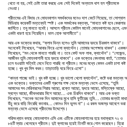
খেতে না হয়, সেই চেষ্টা তারা করছে এবং সেই দিকেই অন্যতম ধাপ হল প্রীতমকে
নেওয়া।
প্রীতমের এই বিদায় যে মোহনবাগান সমর্থকদের মনেও দাগ কেটে গিয়েছে, তা সোশ্যাল
মিডিয়ায় কয়েকটি মন্তব্যেই স্পষ্ট। এক সমর্থকের বক্তব্য, “মানতে কষ্ট হবে কেরালার
জার্সিতে। তবু মানতে হবেই। আসলে প্রীতম কোটাল মানেই মোহনবাগানের ছেলে, এম
একটা ধারণা হয়ে গিয়েছিল। ভাল হোক আগামীতে”।
আর এক ভক্তের কথায়, “ক্লাব ভিন্ন হলেও তুমি আমাদের হৃদয়ে চিরকাল থাকবে”।
অনেকেই লিখেছেন, “আবার ফিরে এসো ক্যাপ্টেন। তোমার অপেক্ষায় থাকব”। একজ
লিখেছেন, “মন থেকে মানতে পারছি না। তবে বেস্ট অফ লাক, ক্যাপ্টেন”। “লেজেন্ড,
আজীবন তুমি মোহনবাগানী হয়ে হৃদয়ে থাকবে”। এক ভক্তের বেদনাময় বার্তা, “তোমার
চলে যওয়াটা সত্যিই মেনে নিতে পারছি না প্রীতম। মনের মধ্যে কেমন একটা চাপা কষ্ট
হচ্ছে। খুব খুব মিস করব। তাড়াতাড়ি ঘরে ফিরে এসো”।
“কান্না পাচ্ছে ভাই। খুব কষ্ট হচ্ছে। খুব ভালো খেলো ক্যাপ্টেন”, কষ্টে ভরা মন্তব্য 
এক ভক্তের। ভক্তদের একটি গ্রুপের পক্ষ থেকে মন্তব্য ভেসে এসেছে, “তুমি
আমাদের সব মেরিনারদের শিরায় আছো, রক্তে আছো, হৃদয়ে আছো, মস্তিষ্কে আছো,
স্বপ্নে আছো, জীবনধারায় মিশে আছো… এবং চিরদিন থাকবে”। আর এক ভক্ত
লিখেছেন, “অনেক অনেক দিন আমাদের মুখে হাসি ফুটিয়েছ তুমি… তোমার জন্যই মাথা
উঁচু করে বাড়ি ফিরেছি কতবার… কোনও দিন ভুলব না”। এ রকম অজস্র আবেগে ভরা
মন্তব্য ভেসে এসেছে প্রীতমের উদ্দেশ্যে।
পরিসংখ্যান বলছে মোহনবাগান এসি এবং এটিকে মোহনবাগানের হয়ে যথাক্রমে ৭২ ও
৮৪টি ম্যাচ খেলেছেন প্রীতম। দুই ক্লাবের হয়েই তিনটি করে গোল করেছেন। হিরো