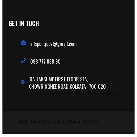
GET IN TUCH
allsportjobs@gmail.com
098 777 888 90
'RAJLAKSHMI' FIRST FLOOR 91A,
CHOWRINGHEE ROAD KOLKATA- 700 020
@All Sport News-2026. Design By EBS.