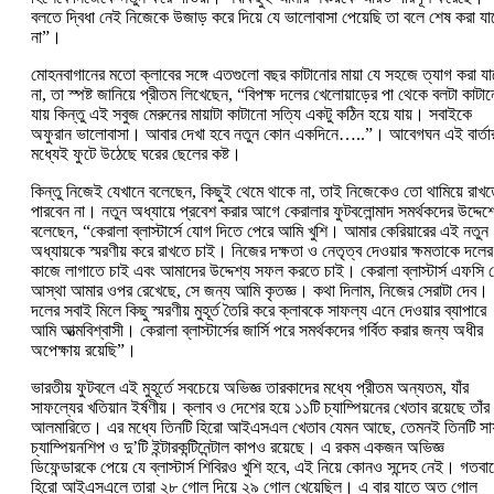
বলতে দ্বিধা নেই নিজেকে উজাড় করে দিয়ে যে ভালোবাসা পেয়েছি তা বলে শেষ করা যা
না”।
মোহনবাগানের মতো ক্লাবের সঙ্গে এতগুলো বছর কাটানোর মায়া যে সহজে ত্যাগ করা যা
না, তা স্পষ্ট জানিয়ে প্রীতম লিখেছেন, “বিপক্ষ দলের খেলোয়াড়ের পা থেকে বলটা কাটা
যায় কিন্তু এই সবুজ মেরুনের মায়াটা কাটানো সত্যি একটু কঠিন হয়ে যায়। সবাইকে
অফুরান ভালোবাসা। আবার দেখা হবে নতুন কোন একদিনে…..”। আবেগঘন এই বার্তা
মধ্যেই ফুটে উঠেছে ঘরের ছেলের কষ্ট।
কিন্তু নিজেই যেখানে বলেছেন, কিছুই থেমে থাকে না, তাই নিজেকেও তো থামিয়ে রাখ
পারবেন না। নতুন অধ্যায়ে প্রবেশ করার আগে কেরালার ফুটবলোন্মাদ সমর্থকদের উদ্দেশ্
বলেছেন, “কেরালা ব্লাস্টার্সে যোগ দিতে পেরে আমি খুশি। আমার কেরিয়ারের এই নতুন
অধ্যায়কে স্মরণীয় করে রাখতে চাই। নিজের দক্ষতা ও নেতৃত্ব দেওয়ার ক্ষমতাকে দলের
কাজে লাগাতে চাই এবং আমাদের উদ্দেশ্য সফল করতে চাই। কেরালা ব্লাস্টার্স এফসি 
আস্থা আমার ওপর রেখেছে, সে জন্য আমি কৃতজ্ঞ। কথা দিলাম, নিজের সেরাটা দেব।
দলের সবাই মিলে কিছু স্মরণীয় মুহূর্ত তৈরি করে ক্লাবকে সাফল্য এনে দেওয়ার ব্যাপারে
আমি আত্মবিশ্বাসী। কেরালা ব্লাস্টার্সের জার্সি পরে সমর্থকদের গর্বিত করার জন্য অধীর
অপেক্ষায় রয়েছি”।
ভারতীয় ফুটবলে এই মুহূর্তে সবচেয়ে অভিজ্ঞ তারকাদের মধ্যে প্রীতম অন্যতম, যাঁর
সাফল্যের খতিয়ান ইর্ষণীয়। ক্লাব ও দেশের হয়ে ১১টি চ্যাম্পিয়নের খেতাব রয়েছে তাঁর
আলমারিতে। এর মধ্যে তিনটি হিরো আইএসএল খেতাব যেমন আছে, তেমনই তিনটি স
চ্যাম্পিয়নশিপ ও দু’টি ইন্টারকন্টিনেন্টাল কাপও রয়েছে। এ রকম একজন অভিজ্ঞ
ডিফেন্ডারকে পেয়ে যে ব্লাস্টার্স শিবিরও খুশি হবে, এই নিয়ে কোনও সন্দেহ নেই। গতবা
হিরো আইএসএলে তারা ২৮ গোল দিয়ে ২৯ গোল খেয়েছিল। এ বার যাতে অত গোল